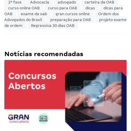
2ª fase
Advocacia
advogado
carteira da OAB
curso online OAB
curso para OAB
dicas
dicas para
OAB
exame da oab
gran cursos online
Ordem dos
Advogados do Brasil
preparação para OAB
projeto exame
de ordem
Regressiva 30 dias OAB
Notícias recomendadas