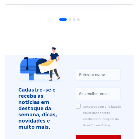
Cadastre-se e
receba as
notícias em
Concordo com a Política de
destaque da
Privacidade e aceito
semana, dicas,
receber comunicações do
novidades e
Gran Cursos Online.
muito mais.