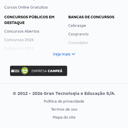
Cursos Online Gratuitos
CONCURSOS PÚBLICOS EM
BANCAS DE CONCURSOS
DESTAQUE
Cebraspe
Concursos Abertos
Cesgranrio
Concursos 2026
Consulplan
Concursos 2025
FCC
Veja mais
Concurso Nacional Unificado
FGV
Concurso Ibama
Idecan
Concurso MPU
Selecon
Editais publicados
Uniase
© 2012 - 2026 Gran Tecnologia e Educação S/A.
Vunesp
Política de privacidade
CONCURSOS POR PROFISSÃO
EXAME DE ORDEM
Termos de uso
Concursos Administrativos
OAB
Mapa do site
Concursos Educação
Prova OAB