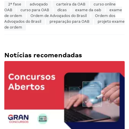
2ª fase
advogado
carteira da OAB
curso online
OAB
curso para OAB
dicas
exame da oab
exame
de ordem
Ordem de Advogados do Brasil
Ordem dos
Advogados do Brasil
preparação para OAB
projeto exame
de ordem
Notícias recomendadas