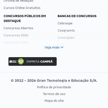
Oficina de Redação
Cursos Online Gratuitos
CONCURSOS PÚBLICOS EM
BANCAS DE CONCURSOS
DESTAQUE
Cebraspe
Concursos Abertos
Cesgranrio
Concursos 2026
Consulplan
Concursos 2025
FCC
Veja mais
Concurso Nacional Unificado
FGV
Concurso Ibama
Idecan
Concurso MPU
Selecon
Editais publicados
Uniase
© 2012 - 2026 Gran Tecnologia e Educação S/A.
Vunesp
Política de privacidade
CONCURSOS POR PROFISSÃO
EXAME DE ORDEM
Termos de uso
Concursos Administrativos
OAB
Mapa do site
Concursos Educação
Prova OAB