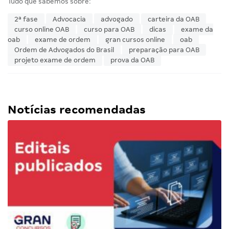
Tudo que sabemos sobre:
2ª fase
Advocacia
advogado
carteira da OAB
curso online OAB
curso para OAB
dicas
exame da
oab
exame de ordem
gran cursos online
oab
Ordem de Advogados do Brasil
preparação para OAB
projeto exame de ordem
prova da OAB
Notícias recomendadas