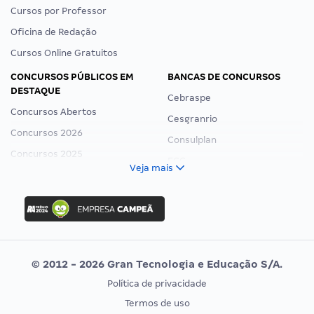
Cursos por Professor
Oficina de Redação
Cursos Online Gratuitos
CONCURSOS PÚBLICOS EM
BANCAS DE CONCURSOS
DESTAQUE
Cebraspe
Concursos Abertos
Cesgranrio
Concursos 2026
Consulplan
Concursos 2025
FCC
Veja mais
Concurso Nacional Unificado
FGV
Concurso Ibama
Idecan
Concurso MPU
Selecon
Editais publicados
Uniase
© 2012 - 2026 Gran Tecnologia e Educação S/A.
Vunesp
Política de privacidade
CONCURSOS POR PROFISSÃO
EXAME DE ORDEM
Termos de uso
Concursos Administrativos
OAB