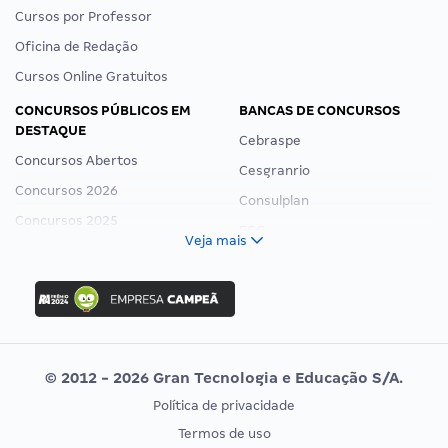
Cursos por Professor
Oficina de Redação
Cursos Online Gratuitos
CONCURSOS PÚBLICOS EM
BANCAS DE CONCURSOS
DESTAQUE
Cebraspe
Concursos Abertos
Cesgranrio
Concursos 2026
Consulplan
Concursos 2025
FCC
Veja mais
Concurso Nacional Unificado
FGV
Concurso Ibama
Idecan
Concurso MPU
Selecon
Editais publicados
Uniase
© 2012 - 2026 Gran Tecnologia e Educação S/A.
Vunesp
Política de privacidade
CONCURSOS POR PROFISSÃO
EXAME DE ORDEM
Termos de uso
Concursos Administrativos
OAB