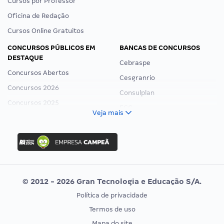
Cursos por Professor
Oficina de Redação
Cursos Online Gratuitos
CONCURSOS PÚBLICOS EM
BANCAS DE CONCURSOS
DESTAQUE
Cebraspe
Concursos Abertos
Cesgranrio
Concursos 2026
Consulplan
Concursos 2025
FCC
Veja mais
Concurso Nacional Unificado
FGV
Concurso Ibama
Idecan
Concurso MPU
Selecon
Editais publicados
Uniase
© 2012 - 2026 Gran Tecnologia e Educação S/A.
Vunesp
Política de privacidade
CONCURSOS POR PROFISSÃO
EXAME DE ORDEM
Termos de uso
Concursos Administrativos
OAB
Mapa do site