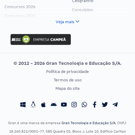
Cesgranrio
Concursos 2026
Consulplan
Concursos 2025
FCC
Veja mais
Concurso Nacional Unificado
FGV
Concurso Ibama
Idecan
Concurso MPU
Selecon
Editais publicados
Uniase
© 2012 - 2026 Gran Tecnologia e Educação S/A.
Vunesp
Política de privacidade
CONCURSOS POR PROFISSÃO
EXAME DE ORDEM
Termos de uso
Concursos Administrativos
OAB
Mapa do site
Concursos Educação
Prova OAB
Concursos Fiscais
Calendário OAB
Concursos Jurídicos
Questões OAB
Concursos Militares
Recursos OAB
Gran é uma marca da empresa
Gran Tecnologia e Educação S/A
, CNPJ:
Concursos Policiais
Exame de Ordem
18.260.822/0001-77, SBS Quadra 02, Bloco J, Lote 10, Edifício Carlton