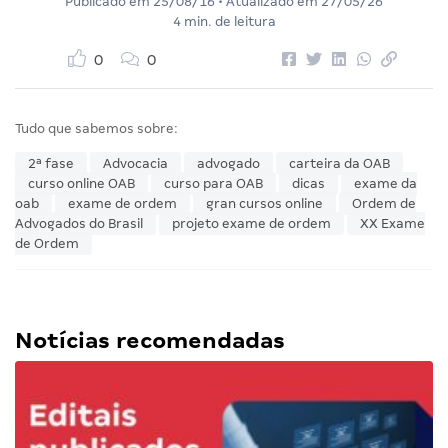
Publicado em
25/08/16
• Atualizado em
27/05/26
4 min. de leitura
0
0
Tudo que sabemos sobre:
2ª fase
Advocacia
advogado
carteira da OAB
curso online OAB
curso para OAB
dicas
exame da
oab
exame de ordem
gran cursos online
Ordem de
Advogados do Brasil
projeto exame de ordem
XX Exame
de Ordem
Notícias recomendadas