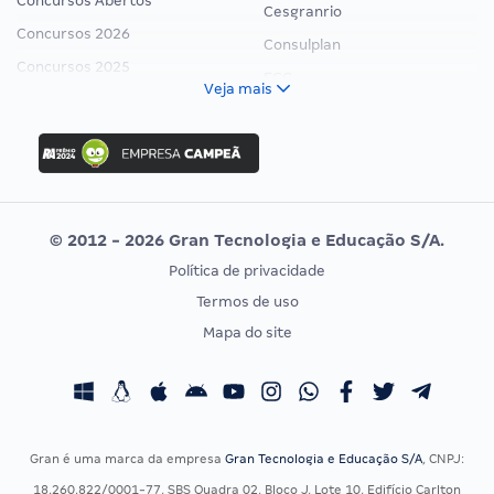
Concursos Abertos
Cesgranrio
Concursos 2026
Consulplan
Concursos 2025
FCC
Veja mais
Concurso Nacional Unificado
FGV
Concurso Ibama
Idecan
Concurso MPU
Selecon
Editais publicados
Uniase
© 2012 - 2026 Gran Tecnologia e Educação S/A.
Vunesp
Política de privacidade
CONCURSOS POR PROFISSÃO
EXAME DE ORDEM
Termos de uso
Concursos Administrativos
OAB
Mapa do site
Concursos Educação
Prova OAB
Concursos Fiscais
Calendário OAB
Concursos Jurídicos
Questões OAB
Concursos Militares
Recursos OAB
Gran é uma marca da empresa
Gran Tecnologia e Educação S/A
, CNPJ:
Concursos Policiais
Exame de Ordem
18.260.822/0001-77, SBS Quadra 02, Bloco J, Lote 10, Edifício Carlton