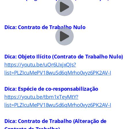
Dica: Contrato de Trabalho Nulo
Dica: Objeto Ilícito (Contrato de Trabalho Nulo)
https://youtu.be/uQr6UxjxQJs?
list=PLZIcuMePV18wuSd6qMrho0vyz6PK2AV-I
Dica: Espécie de co-responsabilização
https://youtu.be/tbm1xTeyMtY?
list=PLZIcuMePV18wuSd6qMrho0vyz6PK2AV-I
Dica: Contrato de Trabalho (Alteração de
Contrato de Trabalho)