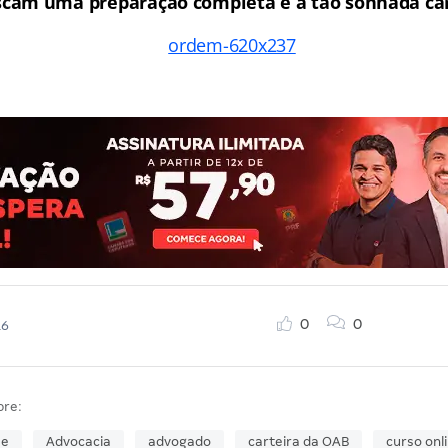
scam uma preparação completa e a tão sonhada car
0
0
16
bre:
se
Advocacia
advogado
carteira da OAB
curso onl