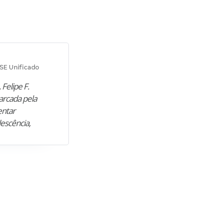
Diana M.
SE Unificado
Concurso SEPLAG CE
 Felipe F.
“Natural de Juazeiro do Norte (CE),
arcada pela
M. encontrou nos estudos o cami
entar
para construir uma nova fase da vi
lescência,
profissional. Após…”