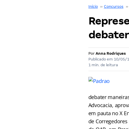
Início
››
Concursos
››
Represe
debater
Por
Anna Rodrigues
Publicado em
10/05/
1 min. de leitura
debater maneiras
Advocacia, aprov
em pauta no X Enc
de Corregedores d