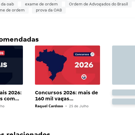
 da oab
exame de ordem
Ordem de Advogados do Brasil
ame de ordem
prova da OAB
ecomendadas
ais 2026:
Concursos 2026: mais de
ais com…
160 mil vagas…
Raquel Cardoso
lho
•
25 de Julho
 relacionados