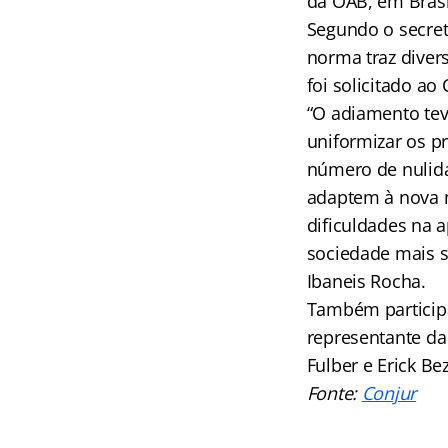
da OAB, em Brasí
Segundo o secret
norma traz diver
foi solicitado a
“O adiamento tev
uniformizar os p
número de nulida
adaptem à nova 
dificuldades na 
sociedade mais s
Ibaneis Rocha.
Também particip
representante da
Fulber e Erick Be
Fonte:
Conjur