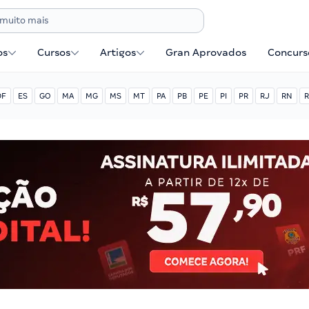
os
Cursos
Artigos
Gran Aprovados
Concurse
DF
ES
GO
MA
MG
MS
MT
PA
PB
PE
PI
PR
RJ
RN
R