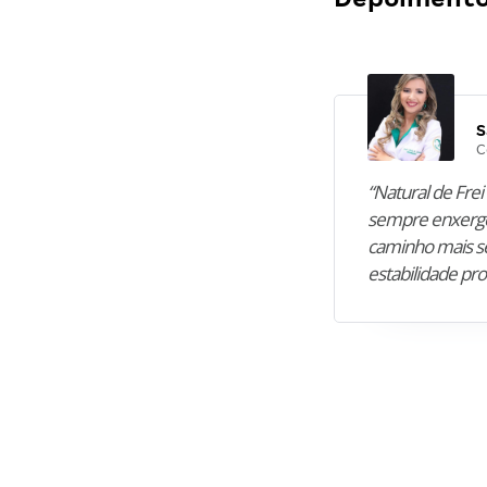
S
C
“Natural de Frei 
sempre enxergo
caminho mais se
estabilidade pro