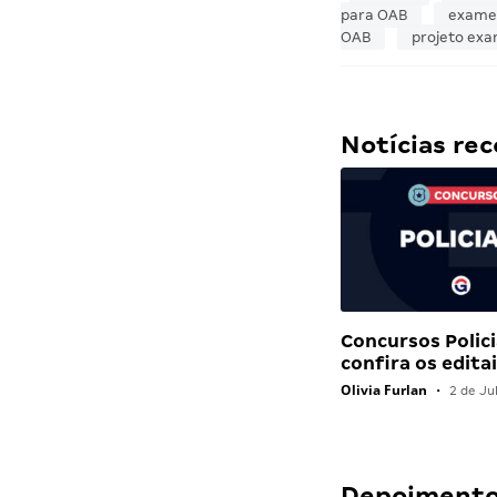
para OAB
exame
OAB
projeto ex
Notícias r
Concursos Polici
confira os edit
Olivia Furlan
•
2 de Ju
Depoimentos