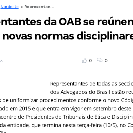
Nordeste
››
Representantes da OAB se reúnem para debater novas normas disciplinares
ntantes da OAB se reúne
 novas normas disciplinar
0
0
16
Representantes de todas as secc
dos Advogados do Brasil estão re
 de uniformizar procedimentos conforme o novo Códig
ado em 2015 e que entra em vigor em setembro deste 
ontro de Presidentes de Tribunais de Ética e Disciplin
a entidade, que termina nesta terça-feira (10/5), no C