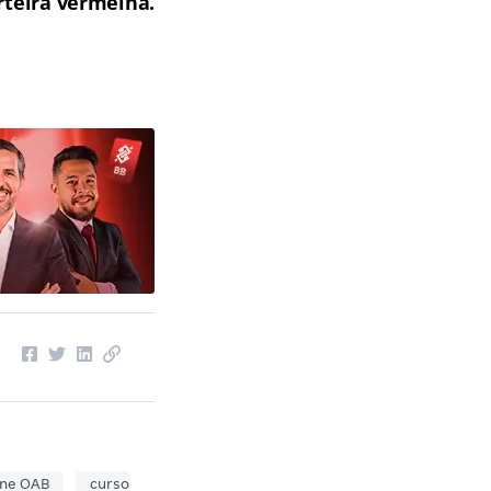
teira vermelha.
ine OAB
curso