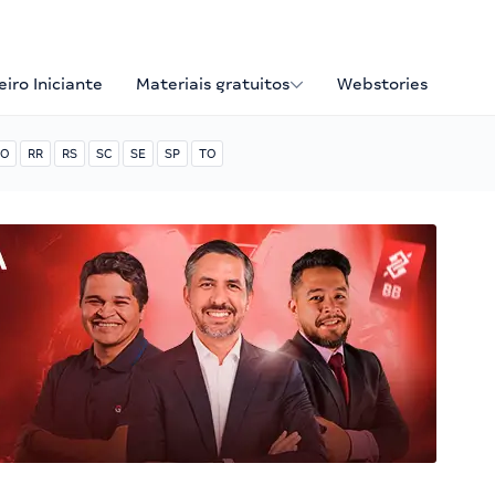
iro Iniciante
Materiais gratuitos
Webstories
O
RR
RS
SC
SE
SP
TO