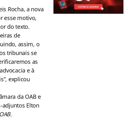
eis Rocha, a nova
r esse motivo,
or do texto.
eiras de
nuindo, assim, o
s tribunais se
rificaremos as
 advocacia e à
s”, explicou
Câmara da OAB e
-adjuntos Elton
 OAB.