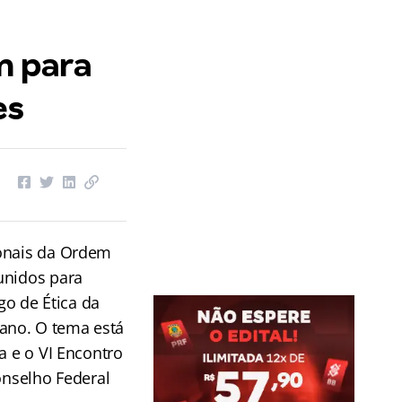
m para
es
ionais da Ordem
unidos para
o de Ética da
ano. O tema está
a e o VI Encontro
onselho Federal