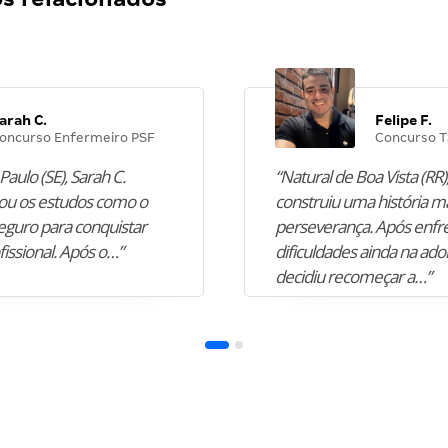
arah C.
Felipe F.
oncurso Enfermeiro PSF
Concurso T
Paulo (SE), Sarah C.
“Natural de Boa Vista (RR),
u os estudos como o
construiu uma história m
guro para conquistar
perseverança. Após enfr
fissional. Após o…”
dificuldades ainda na ado
decidiu recomeçar a…”