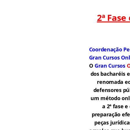
2ª Fase
Coordenação Pe
Gran Cursos On
O
Gran Cursos
O
dos bacharéis 
renomada equ
defensores púb
um método onli
a 2ª fase 
preparação efe
peças jurídic