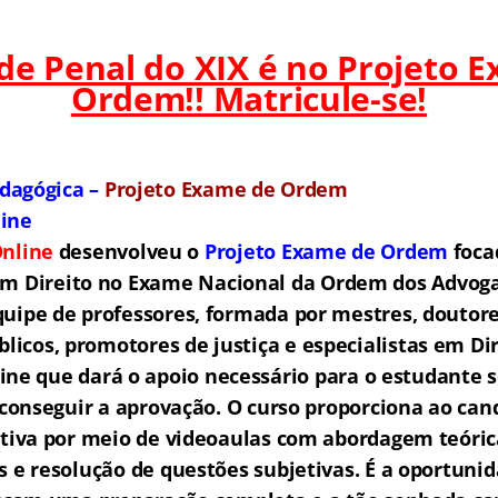
 de Penal do XIX é no Projeto 
Ordem!! Matricule-se!
dagógica –
Projeto Exame de Ordem
line
nline
desenvolveu o
Projeto Exame de Ordem
f
o
ca
em Direito no Exame Nacional da Ordem dos Advogad
ipe de professores, formada por mestres, doutore
licos, promotores de justiça e especialistas em Di
ne que dará o apoio necessário para o estudante s
e conseguir a aprovação.
O curso proporciona ao ca
tiva por meio de videoaulas com abordagem teóric
as e resolução de questões subjetivas. É a oportunid