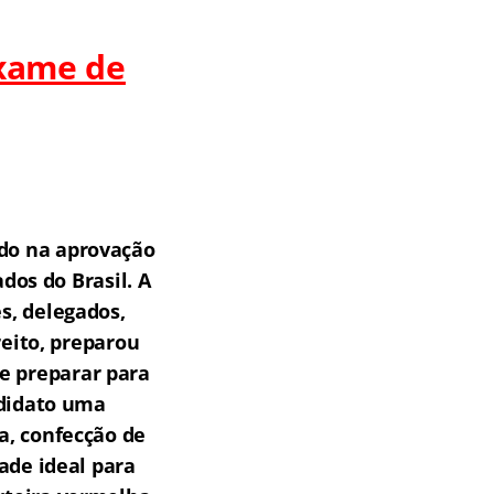
Exame de
do na aprovação
os do Brasil.
A
s, delegados,
reito, preparou
e preparar para
ndidato uma
a, confecção de
ade ideal para