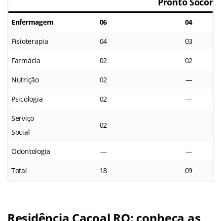
Pronto Socorr
Enfermagem
06
04
Fisioterapia
04
03
Farmácia
02
02
Nutrição
02
—
Psicologia
02
—
Serviço
02
Social
Odontologia
—
—
Total
18
09
Residência Cacoal RO: conheça as