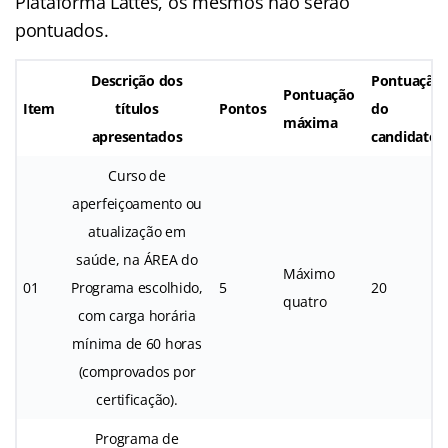
Plataforma Lattes, os mesmos não serão
pontuados.
Descrição dos
Pontuação
Pontuação
Item
títulos
Pontos
do
máxima
apresentados
candidato
Curso de
aperfeiçoamento ou
atualização em
saúde, na ÁREA do
Máximo
01
Programa escolhido,
5
20
quatro
com carga horária
mínima de 60 horas
(comprovados por
certificação).
Programa de