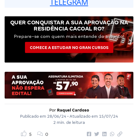
TELEGRAM
QUER CONQUISTAR A SUA APROVAÇÃO NA
RESIDÊNCIA CACOAL RO?
Prepare-se com quem mais entende do assunto!
COMECE A ESTUDAR NO GRAN CURSOS
Por
Raquel Cardoso
Publicado em
28/06/24
• Atualizado em
15/07/24
2 min. de leitura
5
0