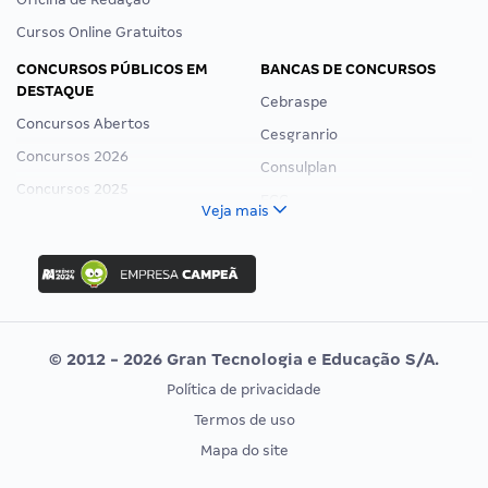
Cursos Online Gratuitos
CONCURSOS PÚBLICOS EM
BANCAS DE CONCURSOS
DESTAQUE
Cebraspe
Concursos Abertos
Cesgranrio
Concursos 2026
Consulplan
Concursos 2025
FCC
Veja mais
Concurso Nacional Unificado
FGV
Concurso Ibama
Idecan
Concurso MPU
Selecon
Editais publicados
Uniase
© 2012 - 2026 Gran Tecnologia e Educação S/A.
Vunesp
Política de privacidade
CONCURSOS POR PROFISSÃO
EXAME DE ORDEM
Termos de uso
Concursos Administrativos
OAB
Mapa do site
Concursos Educação
Prova OAB