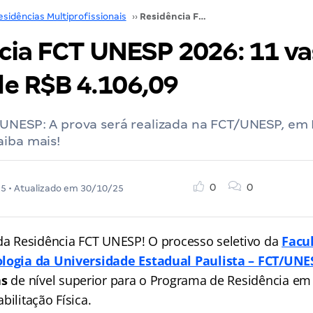
esidências Multiprofissionais
››
Residência FCT UNESP 2026: 11 vagas e iniciais de R$B 4.106,09
cia FCT UNESP 2026: 11 va
 de R$B 4.106,09
 UNESP: A prova será realizada na FCT/UNESP, em
aiba mais!
0
0
25
• Atualizado em
30/10/25
 da Residência FCT UNESP! O processo seletivo da
Facu
ologia da Universidade Estadual Paulista – FCT/UNE
as
de nível superior para o Programa de Residência em 
bilitação Física.