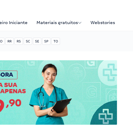
iro Iniciante
Materiais gratuitos
Webstories
O
RR
RS
SC
SE
SP
TO