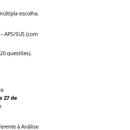
últipla escolha.
 – APS/SUS (com
20 questões).
va
e 27 de
o
ferente à Análise