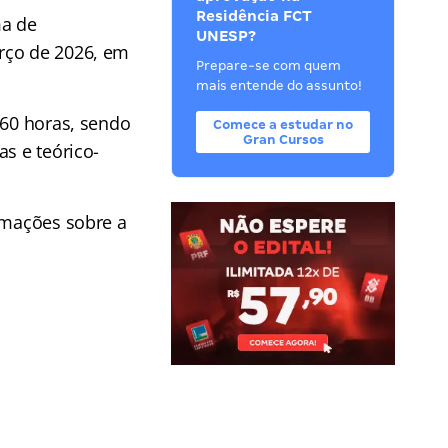
Residência FCT
ma de
UNESP?
rço de 2026, em
Prepare-se com quem
mais entende do assunto!
 60 horas, sendo
Comece a estudar no
Gran Cursos
s e teórico-
rmações sobre a