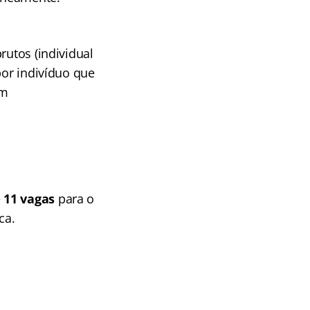
rutos (individual
por indivíduo que
am
e
11 vagas
para o
ca.