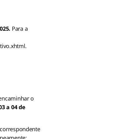
2025.
Para a
tivo.xhtml.
 encaminhar o
03 a 04 de
o correspondente
taneamente: