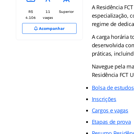
A Residência FCT
R$
11
Superior
especialização, 
4.106
vagas
regime de dedicaç
Acompanhar
A carga horária 
desenvolvida com 
práticas, inclui
Navegue pela mat
Residência FCT 
Bolsa de estudos
Inscrições
Cargos e vagas
Etapas de prova
Resumo Residên