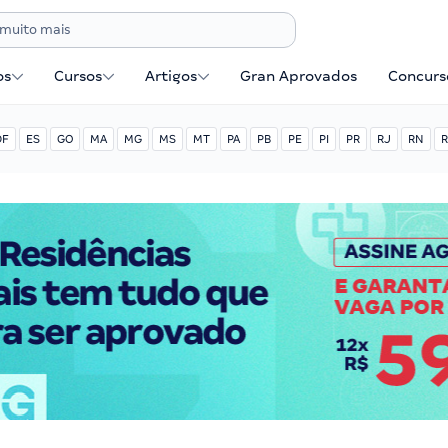
os
Cursos
Artigos
Gran Aprovados
Concurse
DF
ES
GO
MA
MG
MS
MT
PA
PB
PE
PI
PR
RJ
RN
R