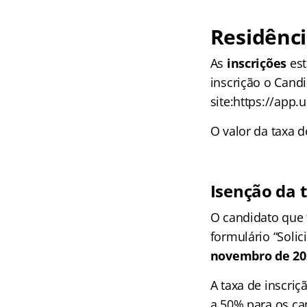
Residênci
As
inscrições
es
inscrição o Candi
site:https://app.
O valor da taxa d
Isenção da t
O candidato que 
formulário “Solic
novembro de 202
A taxa de inscri
a 50% para os c