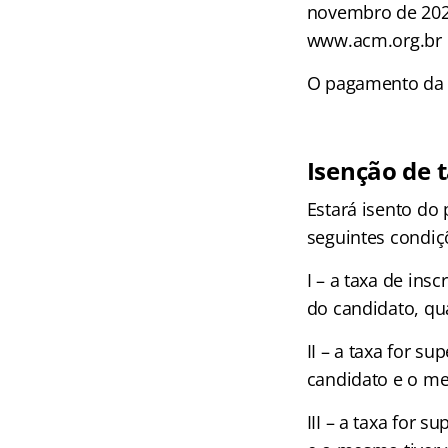
novembro de 2022
www.acm.org.br
O pagamento da i
Isenção de t
Estará isento do
seguintes condiç
I – a taxa de ins
do candidato, qu
II – a taxa for s
candidato e o me
III – a taxa for 