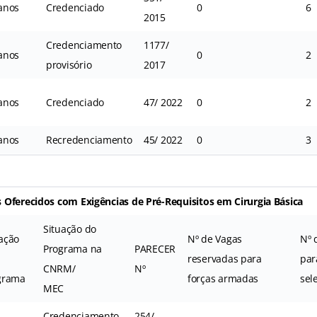
anos
Credenciado
0
6
2015
Credenciamento
1177/
anos
0
2
provisório
2017
anos
Credenciado
47/ 2022
0
2
anos
Recredenciamento
45/ 2022
0
3
Oferecidos com Exigências de Pré-Requisitos em Cirurgia Básica
Situação do
ação
Nº de Vagas
Nº 
Programa na
PARECER
reservadas para
par
CNRM/
Nº
grama
forças armadas
sel
MEC
Credenciamento
254/