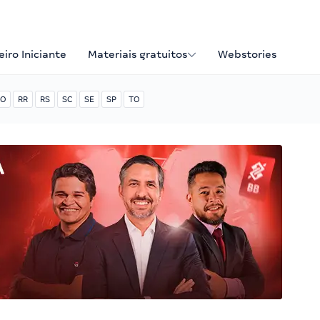
iro Iniciante
Materiais gratuitos
Webstories
O
RR
RS
SC
SE
SP
TO