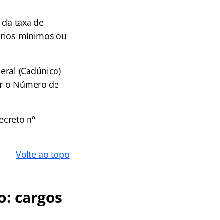
 da taxa de
lários mínimos ou
eral (Cadúnico)
car o Número de
ecreto nº
Volte ao topo
o: cargos