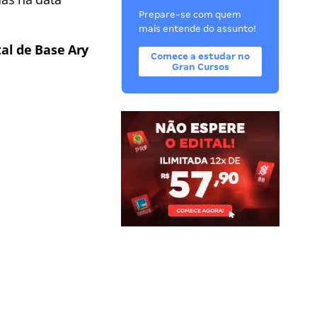
Prepare-se com quem
mais entende do assunto!
al de Base Ary
Comece a estudar no
Gran Cursos