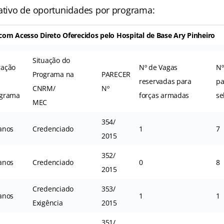
tativo de oportunidades por programa:
om Acesso Direto Oferecidos pelo Hospital de Base Ary Pinheiro
Situação do
ração
Nº de Vagas
Nº
Programa na
PARECER
reservadas para
pa
CNRM/
Nº
ograma
forças armadas
se
MEC
354/
anos
Credenciado
1
7
2015
352/
anos
Credenciado
0
8
2015
Credenciado
353/
anos
1
1
Exigência
2015
351/