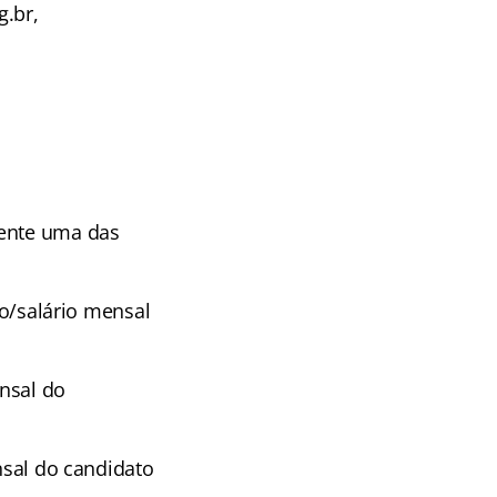
.br,
sente uma das
to/salário mensal
ensal do
nsal do candidato