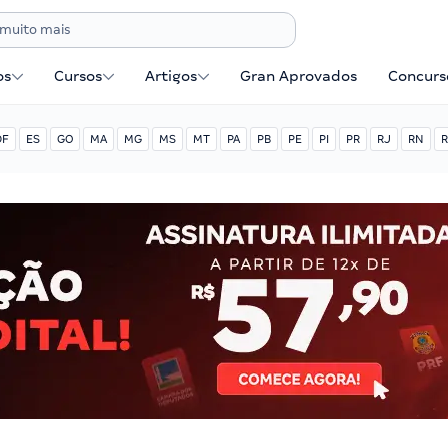
os
Cursos
Artigos
Gran Aprovados
Concurse
DF
ES
GO
MA
MG
MS
MT
PA
PB
PE
PI
PR
RJ
RN
R