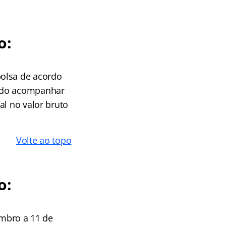
o:
bolsa de acordo
endo acompanhar
al no valor bruto
Volte ao topo
o:
embro a 11 de