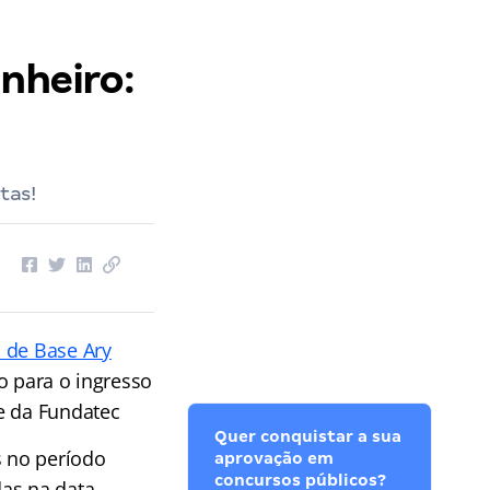
inheiro:
tas!
l de Base Ary
o para o ingresso
e da Fundatec
Quer conquistar a sua
s no período
aprovação em
concursos públicos?
das na data