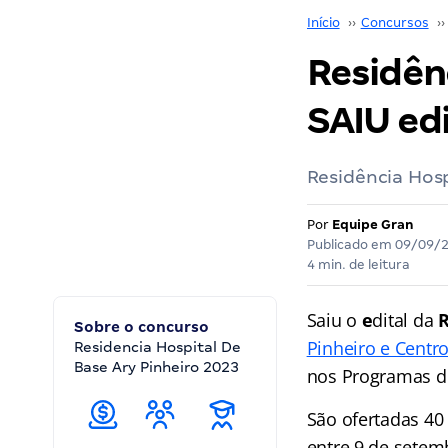
Início
››
Concursos
››
Residênc
SAIU edi
Residência Hosp
Por
Equipe Gran
Publicado em
09/09/
4 min. de leitura
Saiu o
e
dital da
R
Sobre o concurso
Pinheiro e Centr
Residencia Hospital De
Base Ary Pinheiro 2023
nos Programas de
São ofertadas 40
entre 9 de setem