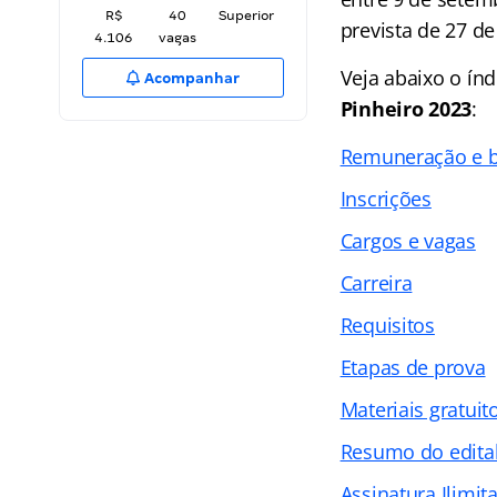
R$
40
Superior
prevista de 27 d
4.106
vagas
Veja abaixo o
índ
Acompanhar
Pinheiro 2023
:
Remuneração e b
Inscrições
Cargos e vagas
Carreira
Requisitos
Etapas de prova
Materiais gratuit
Resumo do edita
Assinatura Ilimit