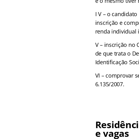
e o mesmo tiver 
I V – o candidat
inscrição e compr
renda individual 
V – inscrição no
de que trata o D
Identificação Soc
VI – comprovar s
6.135/2007.
Residênci
e vagas