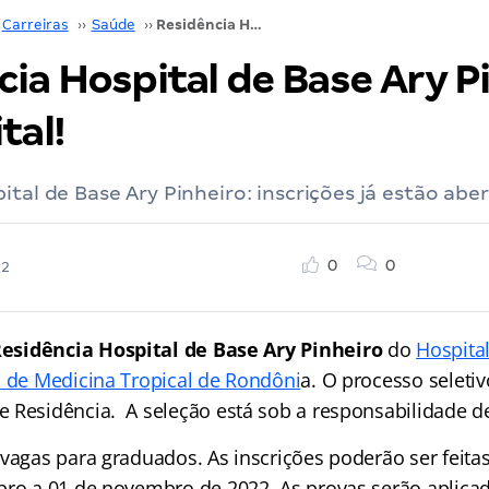
Carreiras
››
Saúde
››
Residência Hospital de Base Ary Pinheiro: SAIU edital!
ia Hospital de Base Ary P
tal!
ital de Base Ary Pinheiro: inscrições já estão aber
0
0
22
esidência Hospital de Base Ary Pinheiro
do
Hospita
o de Medicina Tropical de Rondôni
a. O processo seletiv
 Residência. A seleção está sob a responsabilidade d
 vagas para graduados. As inscrições poderão ser feita
bro a 01 de novembro de 2022. As provas serão aplica