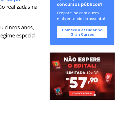
concursos públicos?
rão realizadas na
Prepare-se com quem
mais entende do assunto!
ou cincos anos,
Comece a estudar no
egime especial
Gran Cursos