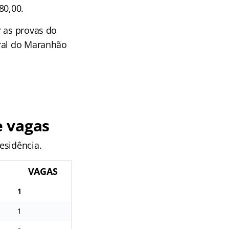
80,00.
r as provas do
eral do Maranhão
e vagas
esidência.
VAGAS
1
1