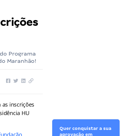
scrições
s do Programa
 do Maranhão!
 as inscrições
esidência HU
Quer conquistar a sua
 Fundação
aprovação em