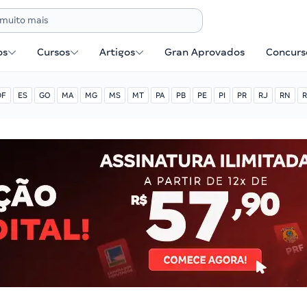
os
Cursos
Artigos
Gran Aprovados
Concurse
DF
ES
GO
MA
MG
MS
MT
PA
PB
PE
PI
PR
RJ
RN
R