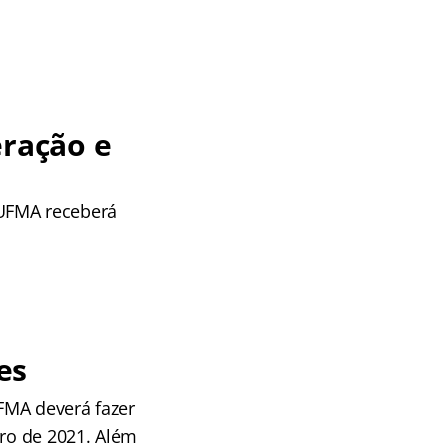
ração e
 UFMA receberá
es
FMA deverá fazer
iro de 2021. Além