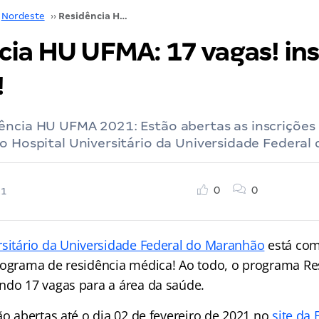
Nordeste
››
Residência HU UFMA: 17 vagas! inscrições abertas!
cia HU UFMA: 17 vagas! in
!
ência HU UFMA 2021: Estão abertas as inscriçõe
o Hospital Universitário da Universidade Federal
0
0
21
rsitário da Universidade Federal do Maranhão
está com
rograma de residência médica! Ao todo, o programa R
ndo 17 vagas para a área da saúde.
ão abertas até o dia 02 de fevereiro de 2021 no
site da