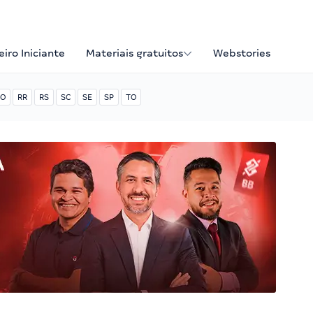
iro Iniciante
Materiais gratuitos
Webstories
O
RR
RS
SC
SE
SP
TO