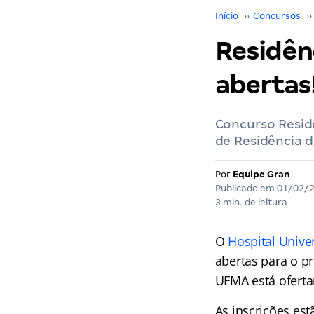
Início
››
Concursos
››
Residên
abertas
Concurso Resid
de Residência d
Por
Equipe Gran
Publicado em
01/02/
3 min. de leitura
O
Hospital Unive
abertas para o p
UFMA está oferta
As inscrições est