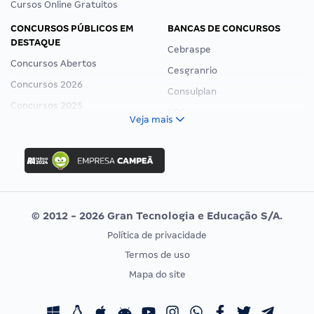
Cursos Online Gratuitos
CONCURSOS PÚBLICOS EM
BANCAS DE CONCURSOS
DESTAQUE
Cebraspe
Concursos Abertos
Cesgranrio
Concursos 2026
Consulplan
Concursos 2025
FCC
Veja mais
Concurso Nacional Unificado
FGV
Concurso Ibama
Idecan
Concurso MPU
Selecon
Editais publicados
Uniase
© 2012 - 2026 Gran Tecnologia e Educação S/A.
Vunesp
Política de privacidade
CONCURSOS POR PROFISSÃO
EXAME DE ORDEM
Termos de uso
Concursos Administrativos
OAB
Mapa do site
Concursos Educação
Prova OAB
Concursos Fiscais
Calendário OAB