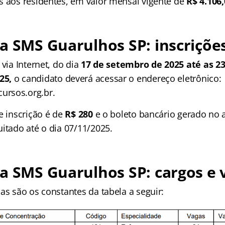
s aos residentes, em valor mensal vigente de
R$ 4.106
ia SMS Guarulhos SP
: inscriçõe
 via Internet, do dia
17 de setembro de 2025 até as 23
25,
o candidato deverá acessar o endereço eletrônico:
rsos.org.br.
e inscrição é de
R$ 280
e o boleto bancário gerado no a
itado até o dia 07/11/2025.
ia SMS Guarulhos SP
: cargos e
as são os constantes da tabela a seguir: