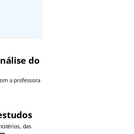
nálise do
com a professora
 estudos
istérios, das