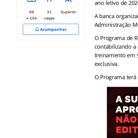
ano letivo de 202
R$
31
Superior
A banca organizad
4.106
vagas
Administração M
Acompanhar
O Programa de Re
contabilizando a 
treinamento em s
exclusiva.
O Programa terá 