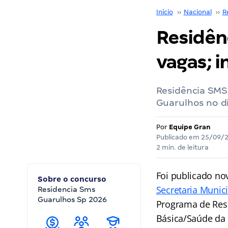
Início
››
Nacional
››
R
Residên
vagas; in
Residência SMS 
Guarulhos no d
Por
Equipe Gran
Publicado em
25/09/
2 min. de leitura
Foi publicado no
Sobre o concurso
Secretaria Munic
Residencia Sms
Guarulhos Sp 2026
Programa de Resi
Básica/Saúde da 