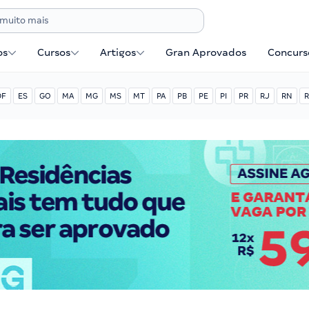
os
Cursos
Artigos
Gran Aprovados
Concurse
DF
ES
GO
MA
MG
MS
MT
PA
PB
PE
PI
PR
RJ
RN
R