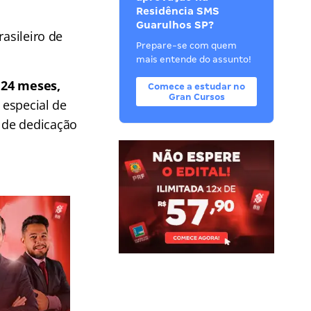
Residência SMS
Guarulhos SP?
rasileiro de
Prepare-se com quem
mais entende do assunto!
 24 meses,
Comece a estudar no
Gran Cursos
 especial de
 de dedicação