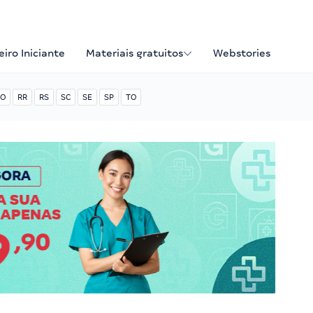
iro Iniciante
Materiais gratuitos
Webstories
O
RR
RS
SC
SE
SP
TO