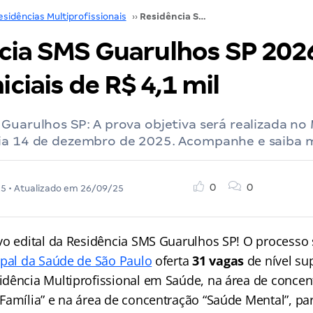
esidências Multiprofissionais
››
Residência SMS Guarulhos SP 2026: 31 vagas; iniciais de R$ 4,1 mil
cia SMS Guarulhos SP 2026
iciais de R$ 4,1 mil
Guarulhos SP: A prova objetiva será realizada no
ia 14 de dezembro de 2025. Acompanhe e saiba m
0
0
25
• Atualizado em
26/09/25
vo edital da Residência SMS Guarulhos SP! O processo 
ipal da Saúde de São Paulo
oferta
31 vagas
de nível su
dência Multiprofissional em Saúde, na área de concen
Família” e na área de concentração “Saúde Mental”, pa