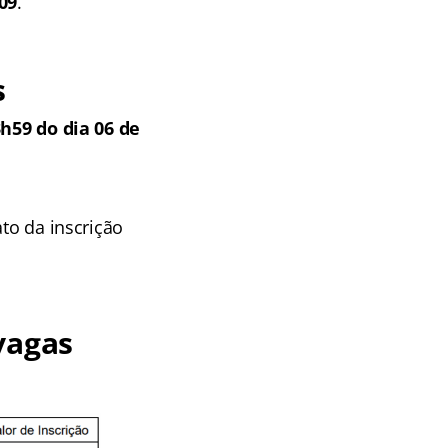
,09
.
s
h59 do dia 06 de
to da inscrição
 vagas