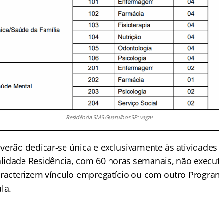
Residência SMS Guarulhos SP: vagas
verão dedicar-se única e exclusivamente às atividades
lidade Residência, com 60 horas semanais, não execu
aracterizem vínculo empregatício ou com outro Progra
la.