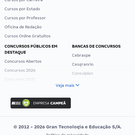
Cursos por Estado
Cursos por Professor
Oficina de Redação
Cursos Online Gratuitos
CONCURSOS PÚBLICOS EM
BANCAS DE CONCURSOS
DESTAQUE
Cebraspe
Concursos Abertos
Cesgranrio
Concursos 2026
Consulplan
Concursos 2025
FCC
Veja mais
Concurso Nacional Unificado
FGV
Concurso Ibama
Idecan
Concurso MPU
Selecon
Editais publicados
Uniase
© 2012 - 2026 Gran Tecnologia e Educação S/A.
Vunesp