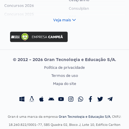
Concursos 2026
Consulplan
Concursos 2025
FCC
Veja mais
Concurso Nacional Unificado
FGV
Concurso Ibama
Idecan
Concurso MPU
Selecon
Editais publicados
Uniase
© 2012 - 2026 Gran Tecnologia e Educação S/A.
Vunesp
Política de privacidade
CONCURSOS POR PROFISSÃO
EXAME DE ORDEM
Termos de uso
Concursos Administrativos
OAB
Mapa do site
Concursos Educação
Prova OAB
Concursos Fiscais
Calendário OAB
Concursos Jurídicos
Questões OAB
Concursos Militares
Recursos OAB
Gran é uma marca da empresa
Gran Tecnologia e Educação S/A
, CNPJ:
Concursos Policiais
Exame de Ordem
18.260.822/0001-77, SBS Quadra 02, Bloco J, Lote 10, Edifício Carlton