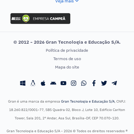
Veja mais
Concurso Nacional Unificado
FGV
Concurso Ibama
Idecan
Concurso MPU
Selecon
Editais publicados
Uniase
© 2012 - 2026 Gran Tecnologia e Educação S/A.
Vunesp
Política de privacidade
CONCURSOS POR PROFISSÃO
EXAME DE ORDEM
Termos de uso
Concursos Administrativos
OAB
Mapa do site
Concursos Educação
Prova OAB
Concursos Fiscais
Calendário OAB
Concursos Jurídicos
Questões OAB
Concursos Militares
Recursos OAB
Gran é uma marca da empresa
Gran Tecnologia e Educação S/A
, CNPJ:
Concursos Policiais
Exame de Ordem
18.260.822/0001-77, SBS Quadra 02, Bloco J, Lote 10, Edifício Carlton
Concursos Saúde
Tower, Sala 201, 2º Andar, Asa Sul, Brasília-DF, CEP 70.070-120.
Concursos Tribunais
Gran Tecnologia e Educação S/A - 2026 © Todos os direitos reservados ®
Residência Multiprofissional