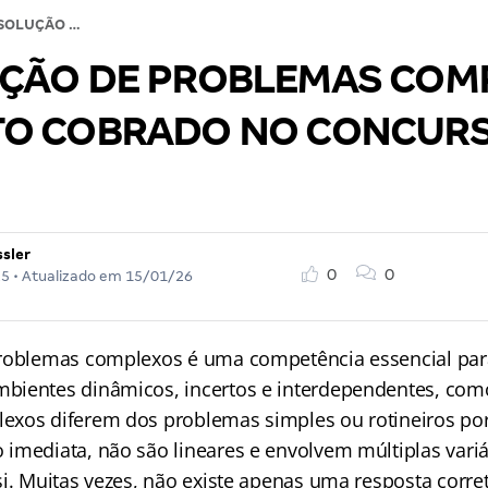
RESOLUÇÃO DE PROBLEMAS COMPLEXOS, ASSUNTO COBRADO NO CONCURSO DA CAIXA
ÇÃO DE PROBLEMAS COM
O COBRADO NO CONCURS
ssler
0
0
25
• Atualizado em
15/01/26
roblemas complexos é uma competência essencial para
ientes dinâmicos, incertos e interdependentes, como
exos diferem dos problemas simples ou rotineiros po
imediata, não são lineares e envolvem múltiplas vari
si. Muitas vezes, não existe apenas uma resposta corre