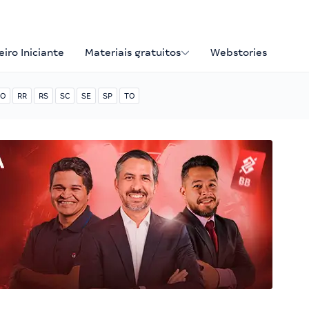
iro Iniciante
Materiais gratuitos
Webstories
O
RR
RS
SC
SE
SP
TO