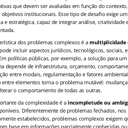
nativas que devem ser avaliadas em função do contexto,
 objetivos institucionais. Esse tipo de desafio exige
ca e estratégica, capaz de integrar análise, criatividad
ntada.
terística dos problemas complexos é a
multiplicidade 
 pode incluir aspectos jurídicos, tecnológicos, sociais,
 Em políticas públicas, por exemplo, a solução para u
na depende de infraestrutura, orçamento, comportam
ação entre modais, regulamentação e fatores ambientai
a entre elementos torna o problema mutável: mudanç
lterar o comportamento de todas as outras.
ortante da complexidade é a
incompletude ou ambig
poníveis. Diferentemente de problemas fechados, nos 
ramente estabelecidos, problemas complexos exigem q
m base em informações parcialmente conhecidas ou a