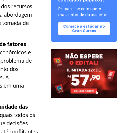
concursos públicos?
 dos recursos
Prepare-se com quem
 uma abordagem
mais entende do assunto!
e e tomada de
Comece a estudar no
Gran Cursos
de fatores
 econômicos e
m problema de
ento dos
s. A
as em uma
uidade das
quais todos os
ue decisões
té conflitantes.