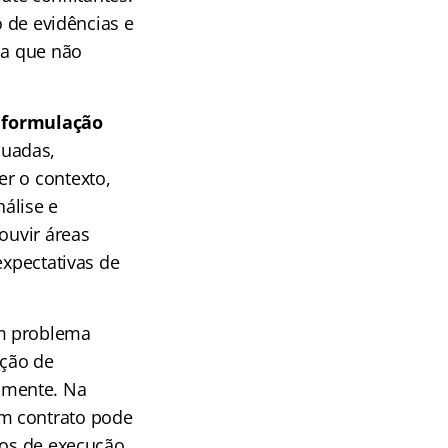
o de evidências e
da que não
a
formulação
quadas,
r o contexto,
nálise e
ouvir áreas
expectativas de
um problema
ação de
amente. Na
um contrato pode
ros de execução,