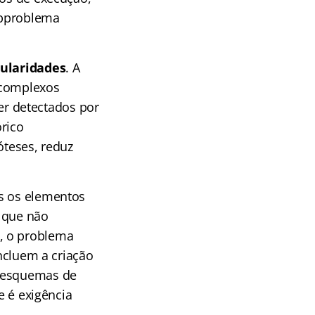
ubproblema
gularidades
. A
 complexos
r detectados por
rico
óteses, reduz
as os elementos
s que não
, o problema
incluem a criação
e esquemas de
e é exigência