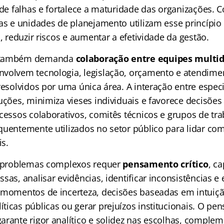
 de falhas e fortalece a maturidade das organizações. C
tas e unidades de planejamento utilizam esse princípio
s, reduzir riscos e aumentar a efetividade da gestão.
 também demanda
colaboração entre equipes multid
volvem tecnologia, legislação, orçamento e atendime
resolvidos por uma única área. A interação entre especi
uções, minimiza vieses individuais e favorece decisões
ocessos colaborativos, comitês técnicos e grupos de tr
quentemente utilizados no setor público para lidar co
s.
r problemas complexos requer
pensamento crítico
, c
sas, analisar evidências, identificar inconsistências e
m momentos de incerteza, decisões baseadas em intui
icas públicas ou gerar prejuízos institucionais. O pen
arante rigor analítico e solidez nas escolhas, comple