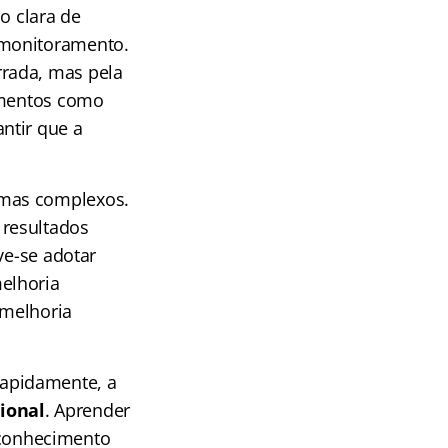
o clara de
 monitoramento.
rada, mas pela
rumentos como
ntir que a
emas complexos.
 resultados
ve-se adotar
melhoria
 melhoria
apidamente, a
ional
. Aprender
r conhecimento