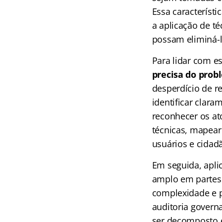
Essa característi
a aplicação de t
possam eliminá-
Para lidar com e
precisa do prob
desperdício de r
identificar clara
reconhecer os ato
técnicas, mapear 
usuários e cidad
Em seguida, apli
amplo em partes 
complexidade e 
auditoria govern
ser decomposto e