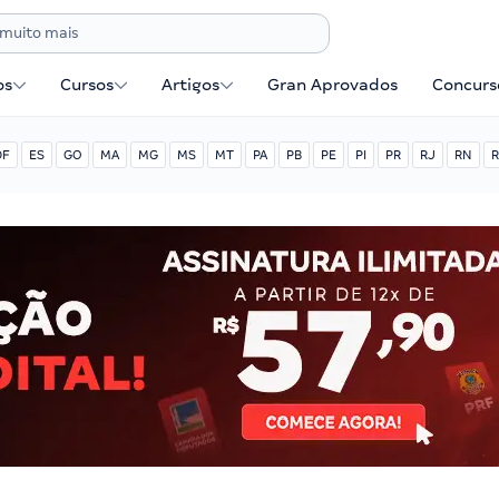
os
Cursos
Artigos
Gran Aprovados
Concurse
DF
ES
GO
MA
MG
MS
MT
PA
PB
PE
PI
PR
RJ
RN
R