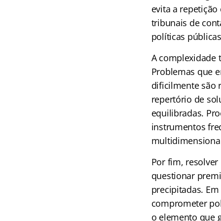
evita a repetição
tribunais de con
políticas pública
A complexidade
Problemas que en
dificilmente são 
repertório de sol
equilibradas. Pr
instrumentos fre
multidimensionai
Por fim, resolve
questionar premis
precipitadas. E
comprometer polít
o elemento que g