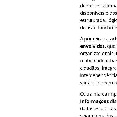
diferentes alter
disponíveis e dos
estruturada, lógi
decisão fundame
A primeira carac
envolvidos
, que
organizacionais.
mobilidade urba
cidadãos, integr
interdependênci
variável podem a
Outra marca imp
informações
dis
dados estão cla
sejam tomadas co