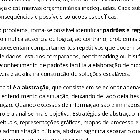
nça e estimativas orçamentárias inadequadas. Cada s
onsequências e possíveis soluções específicas.
problema, torna-se possível identificar
padrões e re
 implica ausência de lógica; ao contrário, problemas
apresentam comportamentos repetitivos que podem se
de dados, estudos comparados, benchmarking ou histó
reconhecimento de padrões facilita a elaboração de hip
áveis e auxilia na construção de soluções escaláveis.
ncial é a
abstração
, que consiste em selecionar apen
o entendimento da situação, deixando de lado detalhe
lução. Quando excessos de informação são eliminados
ro e a análise mais objetiva. Estratégias de abstração 
ituais, representações gráficas, mapas de processo 
a administração pública, abstrair significa separar o qu
 é apenas costume organizacional.