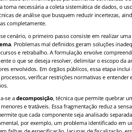
ca torna necessária a coleta sistemática de dados, o us
écnicas de análise que busquem reduzir incertezas, ain
las completamente.
sse cenário, o primeiro passo consiste em realizar um
lema
. Problemas mal definidos geram soluções inade
ecursos e retrabalho. A formulação envolve compreende
mente o que se deseja resolver, delimitar o escopo da a
res envolvidos. Em órgãos públicos, essa etapa inclui 
processos, verificar restrições normativas e entender 
ãos.
ca-se a
decomposição
, técnica que permite quebrar 
menores e tratáveis. Essa fragmentação reduz a sens
permite que cada componente seja analisado separad
amental, por exemplo, um problema identificado em 
m falhas de especificação, lacunas de fiscalização, er