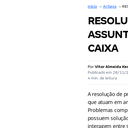
Início
››
Artigos
››
RESOLU
ASSUNT
CAIXA
Por
Vitor Almeida Ke
Publicado em
28/11/
4 min. de leitura
A resolução de p
que atuam em amb
Problemas compl
possuem solução 
interagem entre 