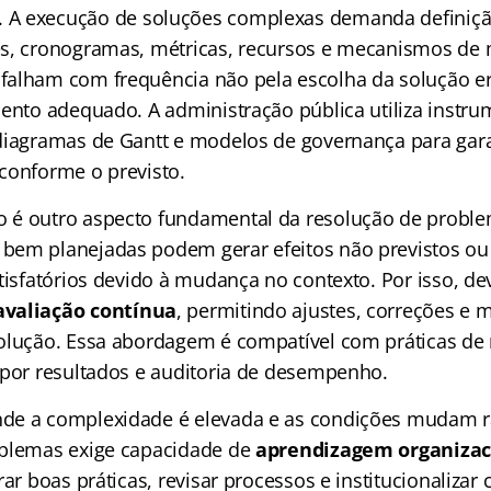
. A execução de soluções complexas demanda definiçã
es, cronogramas, métricas, recursos e mecanismos de
alham com frequência não pela escolha da solução er
mento adequado. A administração pública utiliza inst
diagramas de Gantt e modelos de governança para gara
conforme o previsto.
 é outro aspecto fundamental da resolução de probl
em planejadas podem gerar efeitos não previstos ou
tisfatórios devido à mudança no contexto. Por isso, de
avaliação contínua
, permitindo ajustes, correções e 
olução. Essa abordagem é compatível com práticas de
 por resultados e auditoria de desempenho.
de a complexidade é elevada e as condições mudam r
oblemas exige capacidade de
aprendizagem organizac
rar boas práticas, revisar processos e institucionaliza