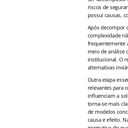
riscos de segura
possui causas, c
Após decompor o 
complexidade não
frequentemente 
meio de análise 
institucional. O 
alternativas invi
Outra etapa esse
relevantes para 
influenciam a so
torna-se mais cla
de modelos conce
causa e efeito. N
normativa do que