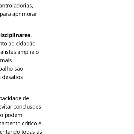
ontroladorias,
 para aprimorar
isciplinares
.
nto ao cidadão
alistas amplia o
 mais
abalho são
m desafios
apacidade de
 evitar conclusões
ção podem
samento crítico é
mentando todas as