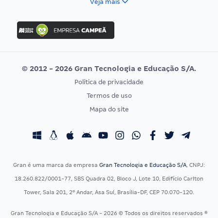
Veja mais
Concurso Nacional Unificado
FGV
Concurso Ibama
Idecan
Concurso MPU
Selecon
Editais publicados
Uniase
© 2012 - 2026 Gran Tecnologia e Educação S/A.
Vunesp
Política de privacidade
CONCURSOS POR PROFISSÃO
EXAME DE ORDEM
Termos de uso
Concursos Administrativos
OAB
Mapa do site
Concursos Educação
Prova OAB
Concursos Fiscais
Calendário OAB
Concursos Jurídicos
Questões OAB
Concursos Militares
Recursos OAB
Gran é uma marca da empresa
Gran Tecnologia e Educação S/A
, CNPJ:
Concursos Policiais
Exame de Ordem
18.260.822/0001-77, SBS Quadra 02, Bloco J, Lote 10, Edifício Carlton
Concursos Saúde
Tower, Sala 201, 2º Andar, Asa Sul, Brasília-DF, CEP 70.070-120.
Concursos Tribunais
Gran Tecnologia e Educação S/A - 2026 © Todos os direitos reservados ®
Residência Multiprofissional