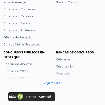
Pós-Graduação
Sugerir Curso
Cursos por Concurso
Cursos por Carreira
Cursos por Estado
Cursos por Professor
Oficina de Redação
Cursos Online Gratuitos
CONCURSOS PÚBLICOS EM
BANCAS DE CONCURSOS
DESTAQUE
Cebraspe
Concursos Abertos
Cesgranrio
Concursos 2026
Consulplan
Concursos 2025
FCC
Veja mais
Concurso Nacional Unificado
FGV
Concurso Ibama
Idecan
Concurso MPU
Selecon