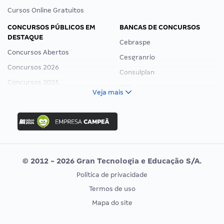
Cursos Online Gratuitos
CONCURSOS PÚBLICOS EM
BANCAS DE CONCURSOS
DESTAQUE
Cebraspe
Concursos Abertos
Cesgranrio
Concursos 2026
Consulplan
Concursos 2025
FCC
Veja mais
Concurso Nacional Unificado
FGV
Concurso Ibama
Idecan
Concurso MPU
Selecon
Editais publicados
Uniase
© 2012 - 2026 Gran Tecnologia e Educação S/A.
Vunesp
Política de privacidade
CONCURSOS POR PROFISSÃO
EXAME DE ORDEM
Termos de uso
Concursos Administrativos
OAB
Mapa do site
Concursos Educação
Prova OAB