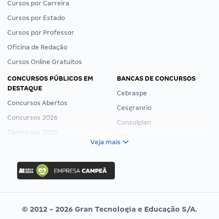
Cursos por Carreira
Cursos por Estado
Cursos por Professor
Oficina de Redação
Cursos Online Gratuitos
CONCURSOS PÚBLICOS EM
BANCAS DE CONCURSOS
DESTAQUE
Cebraspe
Concursos Abertos
Cesgranrio
Concursos 2026
Consulplan
Concursos 2025
FCC
Veja mais
Concurso Nacional Unificado
FGV
Concurso Ibama
Idecan
Concurso MPU
Selecon
Editais publicados
Uniase
© 2012 - 2026 Gran Tecnologia e Educação S/A.
Vunesp