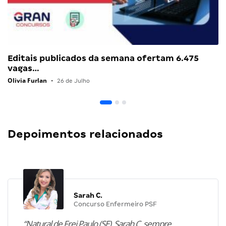
Editais publicados da semana ofertam 6.475
vagas…
Olivia Furlan
•
26 de Julho
Depoimentos relacionados
Sarah C.
Concurso Enfermeiro PSF
“Natural de Frei Paulo (SE), Sarah C. sempre