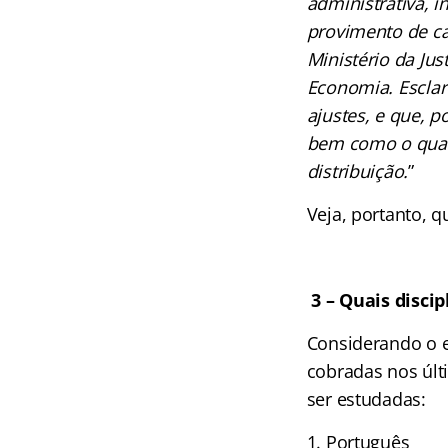
administrativa, i
provimento de car
Ministério da Jus
Economia. Esclar
ajustes, e que, p
bem como o quant
distribuição.
”
Veja, portanto, 
3 –
Quais disci
Considerando o e
cobradas nos últ
ser estudadas:
Português