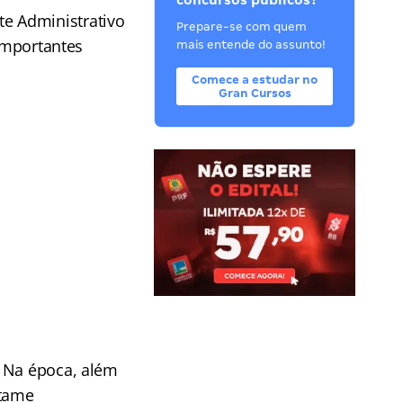
concursos públicos?
e Administrativo
Prepare-se com quem
 importantes
mais entende do assunto!
Comece a estudar no
Gran Cursos
. Na época, além
rtame