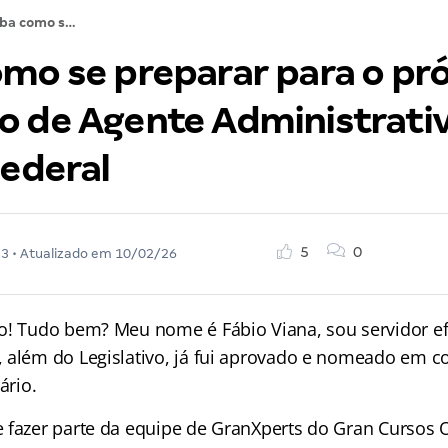
Saiba como se preparar para o próximo concurso de Agente Administrativo da Polícia Federal
omo se preparar para o pr
o de Agente Administrati
Federal
5
0
23
• Atualizado em
10/02/26
o! Tudo bem? Meu nome é Fábio Viana, sou servidor e
 além do Legislativo, já fui aprovado e nomeado em c
ário.
 fazer parte da equipe de GranXperts do Gran Cursos O