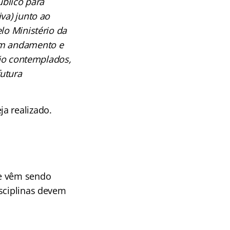
úblico para
va) junto ao
lo Ministério da
 em andamento e
rão contemplados,
utura
a realizado.
ue vêm sendo
isciplinas devem