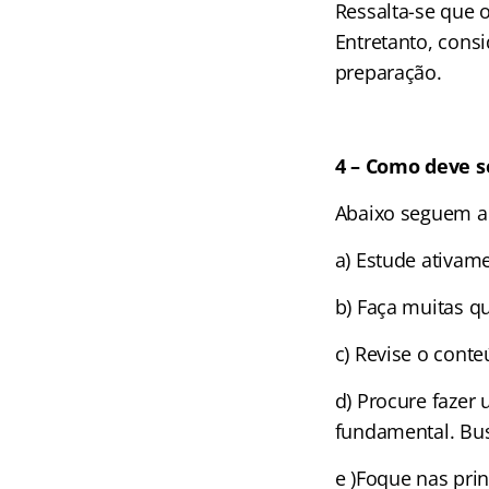
Ressalta-se que 
Entretanto, cons
preparação.
4 – Como deve s
Abaixo seguem al
a) Estude ativame
b) Faça muitas q
c) Revise o cont
d) Procure fazer 
fundamental. Bu
e )Foque nas prin