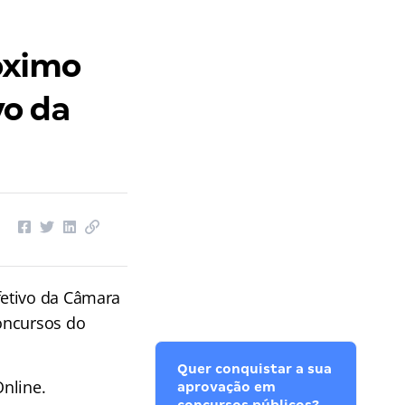
óximo
vo da
fetivo da Câmara
oncursos do
Quer conquistar a sua
nline.
aprovação em