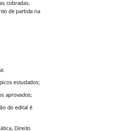
nas cobradas.
nto de partida na
a;
ópicos estudados;
tos aprovados;
ão do edital é
ática, Direito