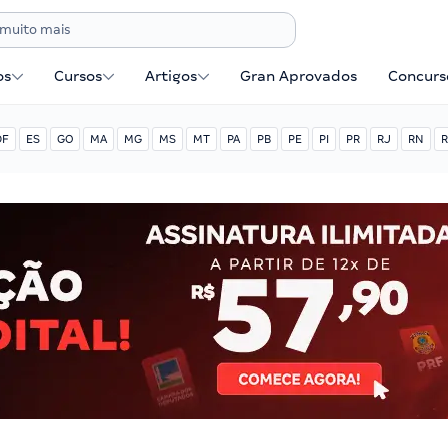
os
Cursos
Artigos
Gran Aprovados
Concurse
DF
ES
GO
MA
MG
MS
MT
PA
PB
PE
PI
PR
RJ
RN
R