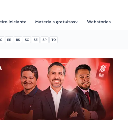
iro Iniciante
Materiais gratuitos
Webstories
O
RR
RS
SC
SE
SP
TO