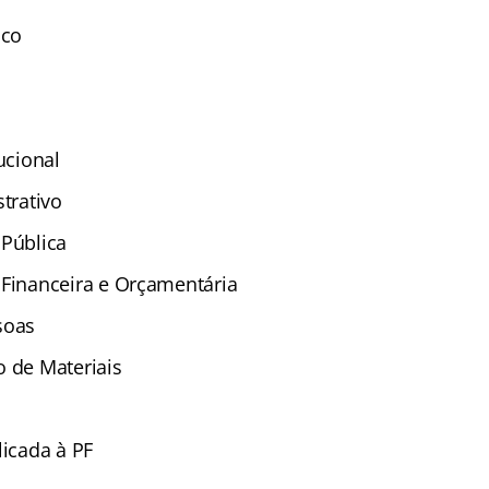
ico
ucional
trativo
 Pública
Financeira e Orçamentária
soas
 de Materiais
licada à PF