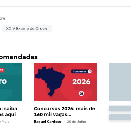
bre:
XXIV Exame de Ordem
ecomendadas
: saiba
Concursos 2026: mais de
es aqui
160 mil vagas…
Raquel Cardoso
e Maio
•
25 de Julho