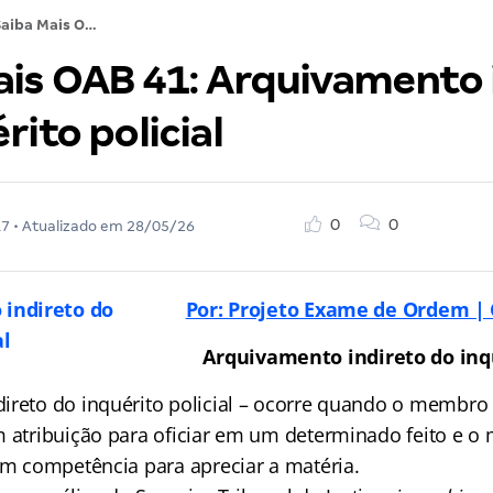
Saiba Mais OAB 41: Arquivamento indireto do inquérito policial
ais OAB 41: Arquivamento 
rito policial
0
0
17
• Atualizado em
28/05/26
Por: Projeto Exame de Ordem | 
Arquivamento indireto do inqu
reto do inquérito policial
– ocorre quando o membro d
m atribuição para oficiar em um determinado feito e o 
com competência para apreciar a matéria.