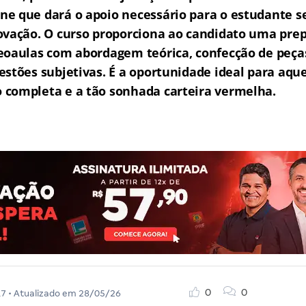
e que dará o apoio necessário para o estudante s
ovação.
O curso proporciona ao candidato uma prep
eoaulas com abordagem teórica, confecção de peças
estões subjetivas.
É a oportunidade ideal para aqu
completa e a tão sonhada carteira vermelha.
0
0
17
• Atualizado em
28/05/26