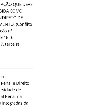
TAÇÃO QUE DEVE
EBIDA COMO
NDIRETO DE
ENTO. (Conflito
ição nº
1616-0,
7, terceira
com
 Penal e Direito
ersidade de
ual Penal na
s Integradas da