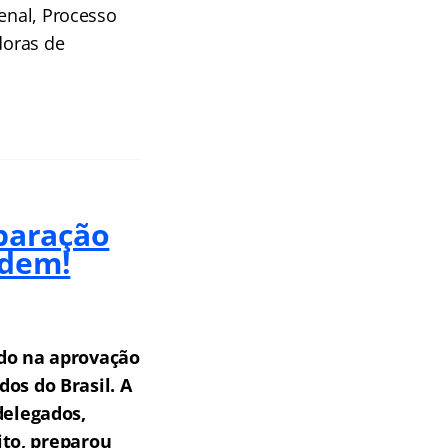
Penal, Processo
doras de
paração
rdem!
do na aprovação
os do Brasil.
A
delegados,
ito, preparou