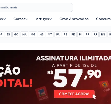
os
Cursos
Artigos
Gran Aprovados
Concurse
DF
ES
GO
MA
MG
MS
MT
PA
PB
PE
PI
PR
RJ
RN
R