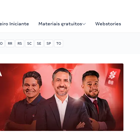
iro Iniciante
Materiais gratuitos
Webstories
O
RR
RS
SC
SE
SP
TO