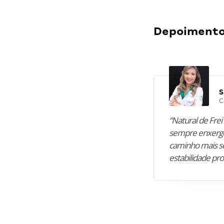
Depoimentos
S
C
“Natural de Frei 
sempre enxergo
caminho mais se
estabilidade pro