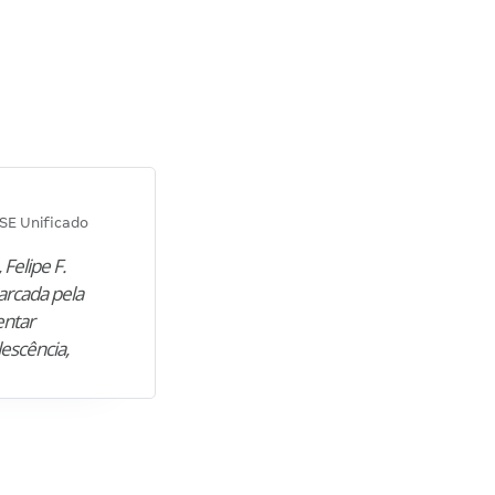
Diana M.
SE Unificado
Concurso SEPLAG CE
 Felipe F.
“Natural de Juazeiro do Norte (CE),
arcada pela
M. encontrou nos estudos o cami
entar
para construir uma nova fase da vi
lescência,
profissional. Após…”