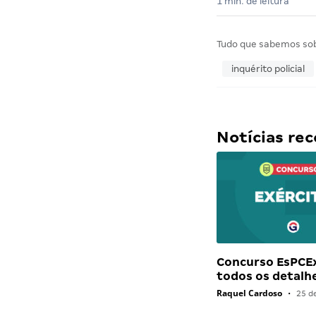
1 min. de leitura
Tudo que sabemos so
inquérito policial
Notícias r
Concurso EsPCEx
todos os detalh
Raquel Cardoso
•
25 d