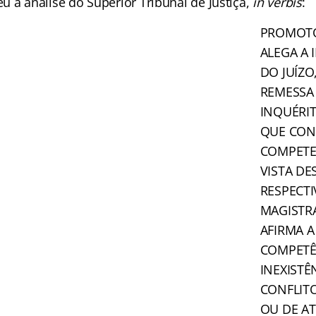
u a análise do Superior Tribunal de Justiça,
in verbis
:
PROMOTO
ALEGA A
DO JUÍZ
REMESSA
INQUÉRI
QUE CON
COMPETE
VISTA DE
RESPECT
MAGISTR
AFIRMA A
COMPETÊ
INEXISTÊ
CONFLITO
OU DE AT