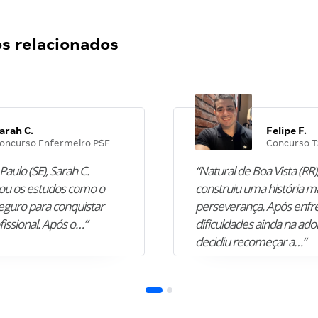
 relacionados
arah C.
Felipe F.
oncurso Enfermeiro PSF
Concurso T
Paulo (SE), Sarah C.
“Natural de Boa Vista (RR),
u os estudos como o
construiu uma história m
guro para conquistar
perseverança. Após enfr
fissional. Após o…”
dificuldades ainda na ado
decidiu recomeçar a…”