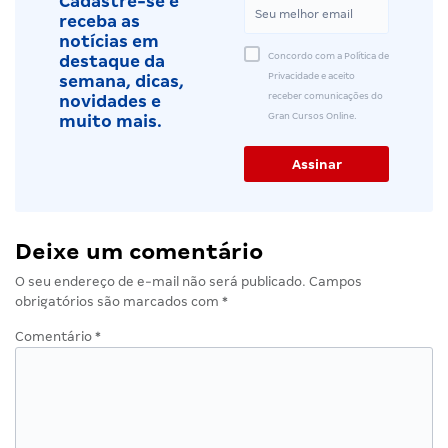
Cadastre-se e
receba as
notícias em
Concordo com a Política de
destaque da
Privacidade e aceito
semana, dicas,
receber comunicações do
novidades e
Gran Cursos Online.
muito mais.
Deixe um comentário
O seu endereço de e-mail não será publicado.
Campos
obrigatórios são marcados com
*
Comentário
*