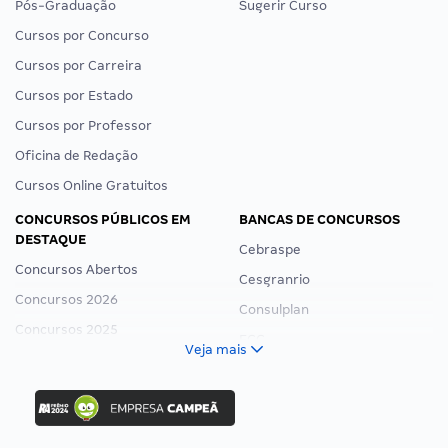
Pós-Graduação
Sugerir Curso
Cursos por Concurso
Cursos por Carreira
Cursos por Estado
Cursos por Professor
Oficina de Redação
Cursos Online Gratuitos
CONCURSOS PÚBLICOS EM
BANCAS DE CONCURSOS
DESTAQUE
Cebraspe
Concursos Abertos
Cesgranrio
Concursos 2026
Consulplan
Concursos 2025
FCC
Veja mais
Concurso Nacional Unificado
FGV
Concurso Ibama
Idecan
Concurso MPU
Selecon