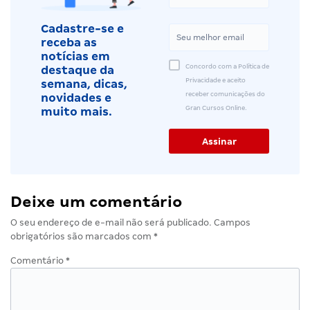
Cadastre-se e
receba as
notícias em
Concordo com a Política de
destaque da
Privacidade e aceito
semana, dicas,
receber comunicações do
novidades e
Gran Cursos Online.
muito mais.
Deixe um comentário
O seu endereço de e-mail não será publicado.
Campos
obrigatórios são marcados com
*
Comentário
*