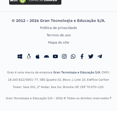
Concurso MPU
Selecon
Editais publicados
Uniase
© 2012 - 2026 Gran Tecnologia e Educação S/A.
Vunesp
Política de privacidade
CONCURSOS POR PROFISSÃO
EXAME DE ORDEM
Termos de uso
Concursos Administrativos
OAB
Mapa do site
Concursos Educação
Prova OAB
Concursos Fiscais
Calendário OAB
Concursos Jurídicos
Questões OAB
Concursos Militares
Recursos OAB
Gran é uma marca da empresa
Gran Tecnologia e Educação S/A
, CNPJ:
Concursos Policiais
Exame de Ordem
18.260.822/0001-77, SBS Quadra 02, Bloco J, Lote 10, Edifício Carlton
Concursos Saúde
Tower, Sala 201, 2º Andar, Asa Sul, Brasília-DF, CEP 70.070-120.
Concursos Tribunais
Gran Tecnologia e Educação S/A - 2026 © Todos os direitos reservados ®
Residência Multiprofissional