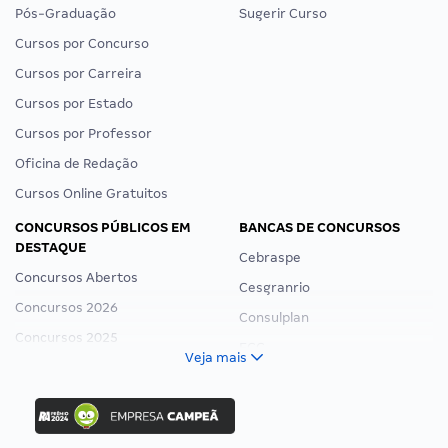
Pós-Graduação
Sugerir Curso
Cursos por Concurso
Cursos por Carreira
Cursos por Estado
Cursos por Professor
Oficina de Redação
Cursos Online Gratuitos
CONCURSOS PÚBLICOS EM
BANCAS DE CONCURSOS
DESTAQUE
Cebraspe
Concursos Abertos
Cesgranrio
Concursos 2026
Consulplan
Concursos 2025
FCC
Veja mais
Concurso Nacional Unificado
FGV
Concurso Ibama
Idecan
Concurso MPU
Selecon