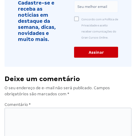
Cadastre-se e
receba as
notícias em
Concordo com a Política de
destaque da
Privacidade e aceito
semana, dicas,
receber comunicações do
novidades e
Gran Cursos Online.
muito mais.
Deixe um comentário
O seu endereço de e-mail não será publicado.
Campos
obrigatórios são marcados com
*
Comentário
*