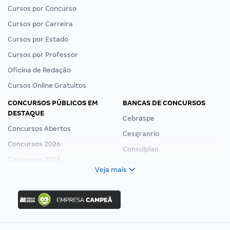
Cursos por Concurso
Cursos por Carreira
Cursos por Estado
Cursos por Professor
Oficina de Redação
Cursos Online Gratuitos
CONCURSOS PÚBLICOS EM
BANCAS DE CONCURSOS
DESTAQUE
Cebraspe
Concursos Abertos
Cesgranrio
Concursos 2026
Consulplan
Concursos 2025
FCC
Veja mais
Concurso Nacional Unificado
FGV
Concurso Ibama
Idecan
Concurso MPU
Selecon
Editais publicados
Uniase