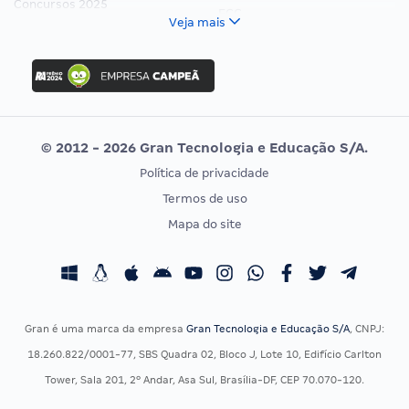
Concursos 2025
FCC
Veja mais
Concurso Nacional Unificado
FGV
Concurso Ibama
Idecan
Concurso MPU
Selecon
Editais publicados
Uniase
© 2012 - 2026 Gran Tecnologia e Educação S/A.
Vunesp
Política de privacidade
CONCURSOS POR PROFISSÃO
EXAME DE ORDEM
Termos de uso
Concursos Administrativos
OAB
Mapa do site
Concursos Educação
Prova OAB
Concursos Fiscais
Calendário OAB
Concursos Jurídicos
Questões OAB
Concursos Militares
Recursos OAB
Gran é uma marca da empresa
Gran Tecnologia e Educação S/A
, CNPJ:
Concursos Policiais
Exame de Ordem
18.260.822/0001-77, SBS Quadra 02, Bloco J, Lote 10, Edifício Carlton
Concursos Saúde
Tower, Sala 201, 2º Andar, Asa Sul, Brasília-DF, CEP 70.070-120.
Concursos Tribunais