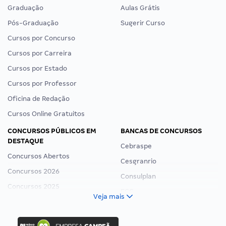
Graduação
Aulas Grátis
Pós-Graduação
Sugerir Curso
Cursos por Concurso
Cursos por Carreira
Cursos por Estado
Cursos por Professor
Oficina de Redação
Cursos Online Gratuitos
CONCURSOS PÚBLICOS EM
BANCAS DE CONCURSOS
DESTAQUE
Cebraspe
Concursos Abertos
Cesgranrio
Concursos 2026
Consulplan
Concursos 2025
FCC
Veja mais
Concurso Nacional Unificado
FGV
Concurso Ibama
Idecan