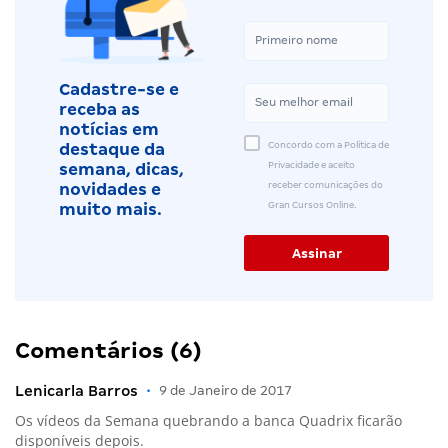
Cadastre-se e
receba as
notícias em
Concordo com a Política de
destaque da
Privacidade e aceito
semana, dicas,
receber comunicações do
novidades e
Gran Cursos Online.
muito mais.
Comentários (6)
Lenicarla Barros
•
9 de Janeiro de 2017
Os vídeos da Semana quebrando a banca Quadrix ficarão
disponíveis depois.