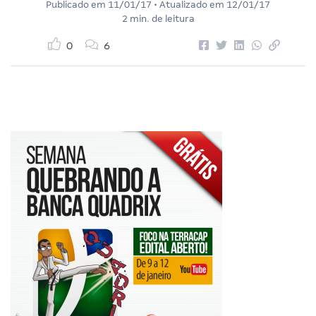
Publicado em
11/01/17
• Atualizado em
12/01/17
2 min. de leitura
0
6