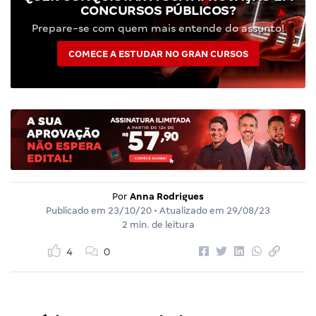
CONCURSOS PÚBLICOS?
Prepare-se com quem mais entende do assunto!
COMECE A ESTUDAR NO GRAN CURSOS
Por
Anna Rodrigues
Publicado em
23/10/20
• Atualizado em
29/08/23
2 min. de leitura
4
0