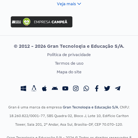
FCC
Veja mais
Concurso Nacional Unificado
FGV
Concurso Ibama
Idecan
Concurso MPU
Selecon
Editais publicados
Uniase
© 2012 - 2026 Gran Tecnologia e Educação S/A.
Vunesp
Política de privacidade
CONCURSOS POR PROFISSÃO
EXAME DE ORDEM
Termos de uso
Concursos Administrativos
OAB
Mapa do site
Concursos Educação
Prova OAB
Concursos Fiscais
Calendário OAB
Concursos Jurídicos
Questões OAB
Concursos Militares
Recursos OAB
Gran é uma marca da empresa
Gran Tecnologia e Educação S/A
, CNPJ:
Concursos Policiais
Exame de Ordem
18.260.822/0001-77, SBS Quadra 02, Bloco J, Lote 10, Edifício Carlton
Concursos Saúde
Tower, Sala 201, 2º Andar, Asa Sul, Brasília-DF, CEP 70.070-120.
Concursos Tribunais
Gran Tecnologia e Educação S/A - 2026 © Todos os direitos reservados ®