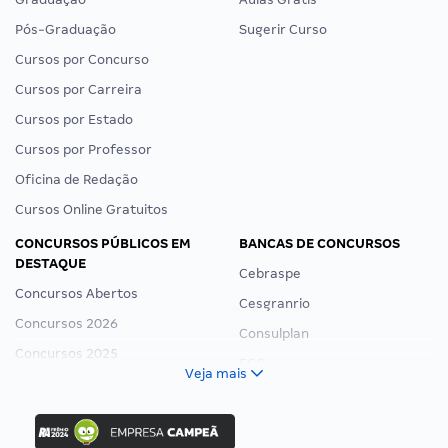
Pós-Graduação
Sugerir Curso
Cursos por Concurso
Cursos por Carreira
Cursos por Estado
Cursos por Professor
Oficina de Redação
Cursos Online Gratuitos
CONCURSOS PÚBLICOS EM
BANCAS DE CONCURSOS
DESTAQUE
Cebraspe
Concursos Abertos
Cesgranrio
Concursos 2026
Consulplan
Concursos 2025
FCC
Veja mais
Concurso Nacional Unificado
FGV
Concurso Ibama
Idecan
Concurso MPU