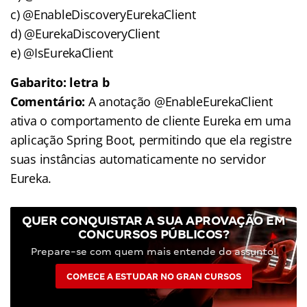
c) @EnableDiscoveryEurekaClient
d) @EurekaDiscoveryClient
e) @IsEurekaClient
Gabarito: letra b
Comentário:
A anotação @EnableEurekaClient
ativa o comportamento de cliente Eureka em uma
aplicação Spring Boot, permitindo que ela registre
suas instâncias automaticamente no servidor
Eureka.
QUER CONQUISTAR A SUA APROVAÇÃO EM
CONCURSOS PÚBLICOS?
Prepare-se com quem mais entende do assunto!
COMECE A ESTUDAR NO GRAN CURSOS