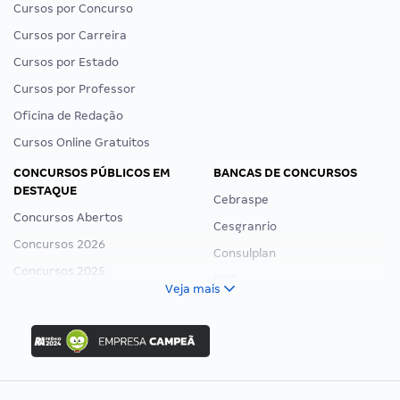
Cursos por Concurso
Cursos por Carreira
Cursos por Estado
Cursos por Professor
Oficina de Redação
Cursos Online Gratuitos
CONCURSOS PÚBLICOS EM
BANCAS DE CONCURSOS
DESTAQUE
Cebraspe
Concursos Abertos
Cesgranrio
Concursos 2026
Consulplan
Concursos 2025
FCC
Veja mais
Concurso Nacional Unificado
FGV
Concurso Ibama
Idecan
Concurso MPU
Selecon
Editais publicados
Uniase