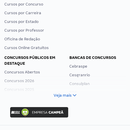
Cursos por Concurso
Cursos por Carreira
Cursos por Estado
Cursos por Professor
Oficina de Redação
Cursos Online Gratuitos
CONCURSOS PÚBLICOS EM
BANCAS DE CONCURSOS
DESTAQUE
Cebraspe
Concursos Abertos
Cesgranrio
Concursos 2026
Consulplan
Concursos 2025
FCC
Veja mais
Concurso Nacional Unificado
FGV
Concurso Ibama
Idecan
Concurso MPU
Selecon
Editais publicados
Uniase