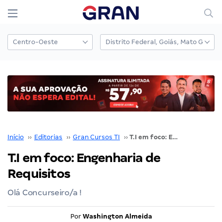
Início
››
Editorias
››
Gran Cursos TI
››
T.I em foco: Engenharia de Requisitos
T.I em foco: Engenharia de
Requisitos
Olá Concurseiro/a !
Por
Washington Almeida