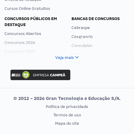
Cursos Online Gratuitos
CONCURSOS PÚBLICOS EM
BANCAS DE CONCURSOS
DESTAQUE
Cebraspe
Concursos Abertos
Cesgranrio
Concursos 2026
Consulplan
Concursos 2025
FCC
Veja mais
Concurso Nacional Unificado
FGV
Concurso Ibama
Idecan
Concurso MPU
Selecon
Editais publicados
Uniase
© 2012 - 2026 Gran Tecnologia e Educação S/A.
Vunesp
Política de privacidade
CONCURSOS POR PROFISSÃO
EXAME DE ORDEM
Termos de uso
Concursos Administrativos
OAB
Mapa do site
Concursos Educação
Prova OAB