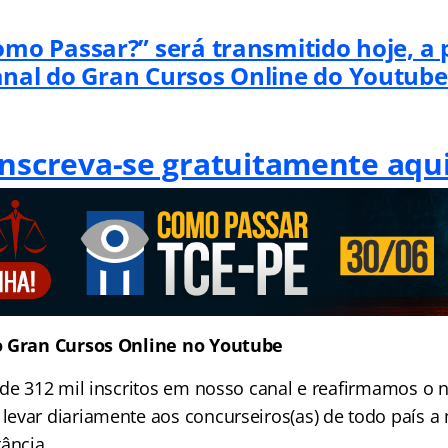
mo Passar?” será transmitido hoje, a p
anal do Gran Cursos Online do Youtube
Inscreva-se gratuitamente aqui
o Gran Cursos Online no Youtube
 de 312 mil inscritos em nosso canal e reafirmamos o 
evar diariamente aos concurseiros(as) de todo país a
ância.