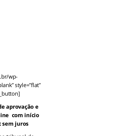
m.br/wp-
nk” style=”flat”
u_button]
de aprovação e
line com início
x sem juros