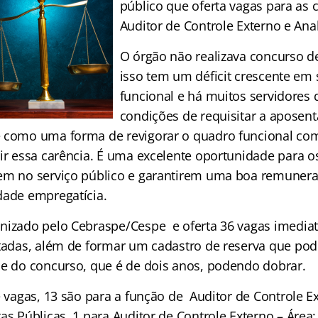
público que oferta vagas para as c
Auditor de Controle Externo e Ana
O órgão não realizava concurso d
isso tem um déficit crescente em 
funcional e há muitos servidores
condições de requisitar a aposent
e como uma forma de revigorar o quadro funcional co
rir essa carência. É uma excelente oportunidade para o
em no serviço público e garantirem uma boa remunera
dade empregatícia.
nizado pelo Cebraspe/Cespe e oferta 36 vagas imediat
itadas, além de formar um cadastro de reserva que pode
de do concurso, que é de dois anos, podendo dobrar.
e vagas, 13 são para a função de Auditor de Controle Ex
as Públicas, 1 para Auditor de Controle Externo – Área: