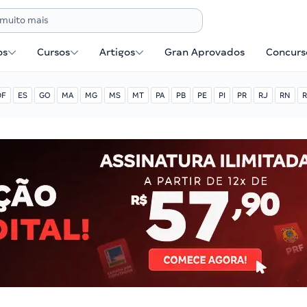
os
Cursos
Artigos
Gran Aprovados
Concurse
DF
ES
GO
MA
MG
MS
MT
PA
PB
PE
PI
PR
RJ
RN
R