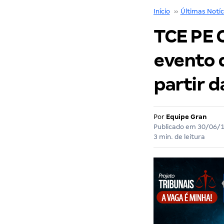
Início
››
Últimas Notíc
TCE PE 
evento q
partir d
Por
Equipe Gran
Publicado em
30/06/
3 min. de leitura