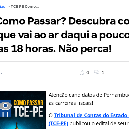
ias
››
TCE PE Como Passar? Descubra com o evento que vai ao ar daqui a pouco, a partir das 18 horas. Não perca!
Como Passar? Descubra c
ue vai ao ar daqui a pouco
as 18 horas. Não perca!
0
1
17
Atenção candidatos de Pernambu
as carreiras fiscais!
O
Tribunal de Contas do Estad
(TCE-PE)
publicou o edital de seu