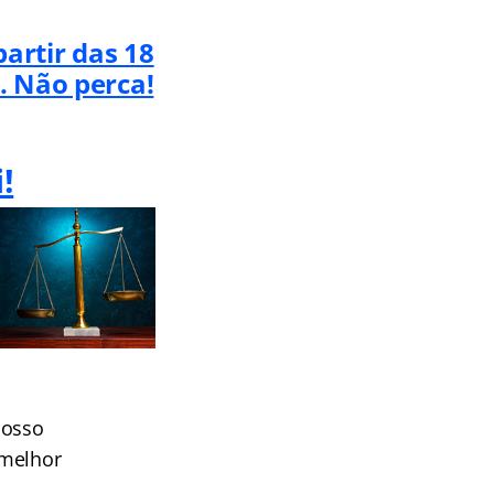
artir das 18
. Não perca!
!
nosso
 melhor