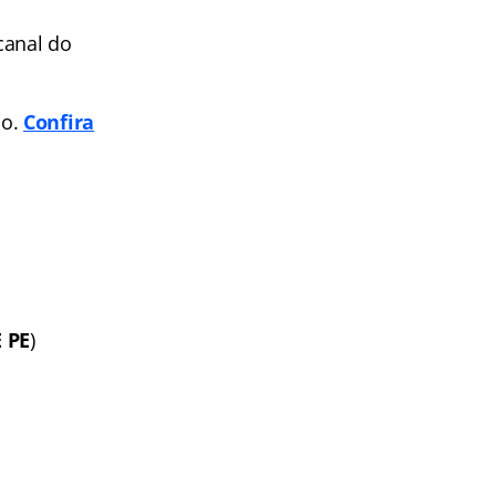
canal do
po.
Confira
 PE
)