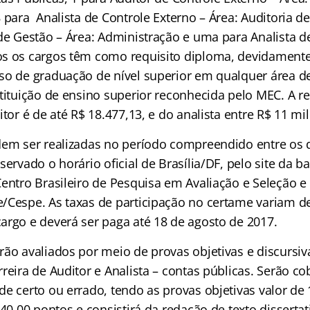
 para Analista de Controle Externo – Área: Auditoria d
 de Gestão – Área: Administração e uma para Analista d
s os cargos têm como requisito diploma, devidamente 
so de graduação de nível superior em qualquer área d
stituição de ensino superior reconhecida pelo MEC. A 
itor é de até R$ 18.477,13, e do analista entre R$ 11 mil
dem ser realizadas no período compreendido entre os d
servado o horário oficial de Brasília/DF, pelo site da b
Centro Brasileiro de Pesquisa em Avaliação e Seleção 
/Cespe. As taxas de participação no certame variam d
argo e deverá ser paga até 18 de agosto de 2017.
ão avaliados por meio de provas objetivas e discursiv
reira de Auditor e Analista – contas públicas. Serão co
e certo ou errado, tendo as provas objetivas valor de 
 40,00 pontos e consistirá da redação de texto dissertat