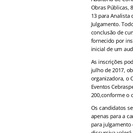
Obras Públicas, 8
13 para Analista
Julgamento. Todo
conclusão de cur
fornecido por in
inicial de um aud
As inscrições po
julho de 2017, ob
organizadora, o 
Eventos Cebraspe
200,conforme o c
Os candidatos ser
apenas para a car
para julgamento d
discursiva valerá