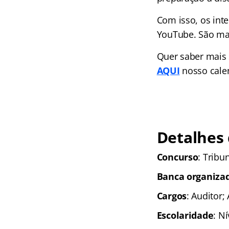
Com isso, os int
YouTube. São mai
Quer saber mais
AQUI
nosso cale
Detalhes 
Concurso
: Tribu
Banca organiza
Cargos
: Auditor;
Escolaridade
: N