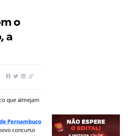
om o
, a
co que almejam
o de Pernambuco
 novo concurso