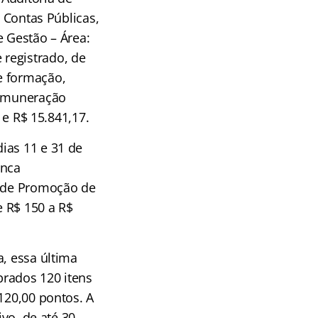
e Contas Públicas,
e Gestão – Área:
registrado, de
e formação,
remuneração
 e R$ 15.841,17.
ias 11 e 31 de
anca
e de Promoção de
e R$ 150 a R$
a, essa última
brados 120 itens
120,00 pontos. A
ivo, de até 30