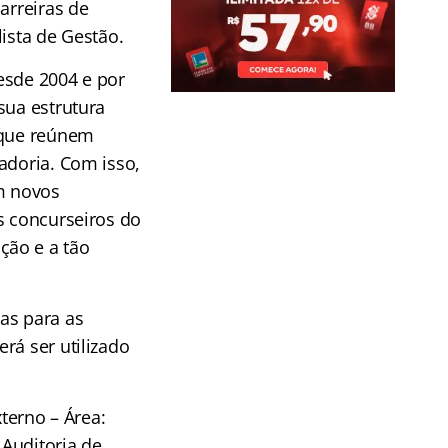
arreiras de
lista de Gestão.
esde 2004 e por
sua estrutura
 que reúnem
adoria. Com isso,
m novos
s concurseiros do
ção e a tão
as para as
rá ser utilizado
terno – Área:
 Auditoria de