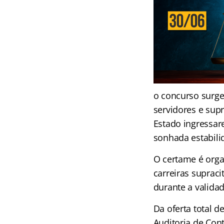
o concurso surg
servidores e sup
Estado ingressar
sonhada estabili
O certame é orga
carreiras suprac
durante a valida
Da oferta total d
Auditoria de Cont