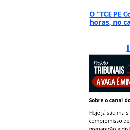
O
“TCE PE Co
horas, no c
Sobre o canal d
Hoje já são mais
compromisso de l
preparação a dist