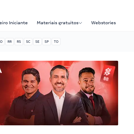
iro Iniciante
Materiais gratuitos
Webstories
O
RR
RS
SC
SE
SP
TO