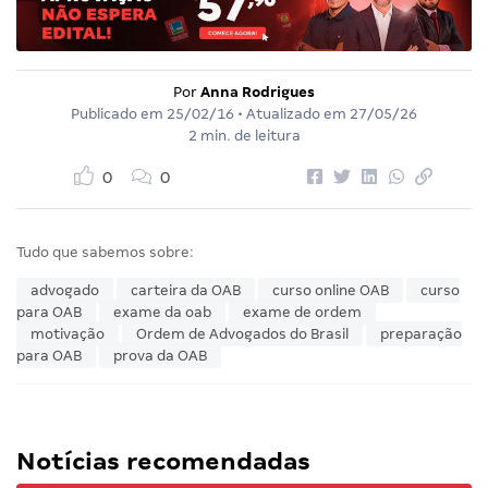
Por
Anna Rodrigues
Publicado em
25/02/16
• Atualizado em
27/05/26
2 min. de leitura
0
0
Tudo que sabemos sobre:
advogado
carteira da OAB
curso online OAB
curso
para OAB
exame da oab
exame de ordem
motivação
Ordem de Advogados do Brasil
preparação
para OAB
prova da OAB
Notícias recomendadas