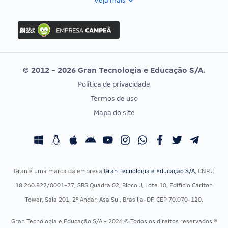
Veja mais
Concurso Nacional Unificado
FGV
Concurso Ibama
Idecan
Concurso MPU
Selecon
Editais publicados
Uniase
© 2012 - 2026 Gran Tecnologia e Educação S/A.
Vunesp
Política de privacidade
CONCURSOS POR PROFISSÃO
EXAME DE ORDEM
Termos de uso
Concursos Administrativos
OAB
Mapa do site
Concursos Educação
Prova OAB
Concursos Fiscais
Calendário OAB
Concursos Jurídicos
Questões OAB
Concursos Militares
Recursos OAB
Gran é uma marca da empresa
Gran Tecnologia e Educação S/A
, CNPJ:
Concursos Policiais
Exame de Ordem
18.260.822/0001-77, SBS Quadra 02, Bloco J, Lote 10, Edifício Carlton
Concursos Saúde
Tower, Sala 201, 2º Andar, Asa Sul, Brasília-DF, CEP 70.070-120.
Concursos Tribunais
Gran Tecnologia e Educação S/A - 2026 © Todos os direitos reservados ®
Residência Multiprofissional