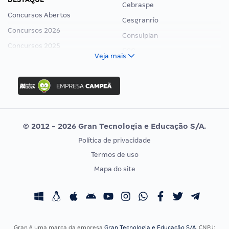
Cebraspe
Concursos Abertos
Cesgranrio
Concursos 2026
Consulplan
Concursos 2025
FCC
Veja mais
Concurso Nacional Unificado
FGV
Concurso Ibama
Idecan
Concurso MPU
Selecon
Editais publicados
Uniase
© 2012 - 2026 Gran Tecnologia e Educação S/A.
Vunesp
Política de privacidade
CONCURSOS POR PROFISSÃO
EXAME DE ORDEM
Termos de uso
Concursos Administrativos
OAB
Mapa do site
Concursos Educação
Prova OAB
Concursos Fiscais
Calendário OAB
Concursos Jurídicos
Questões OAB
Concursos Militares
Recursos OAB
Gran é uma marca da empresa
Gran Tecnologia e Educação S/A
, CNPJ: