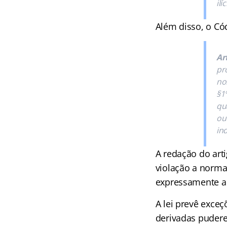
ilí
Além disso, o Có
Ar
pr
no
§1
qu
ou
in
A redação do art
violação a normas
expressamente a i
A lei prevê exce
derivadas pudere