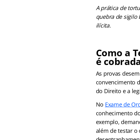
A prática de tort
quebra de sigilo
ilícita.
Como a T
é cobrad
As provas desemp
convencimento do
do Direito e a leg
No
Exame de Or
conhecimento do 
exemplo, demandar
além de testar o
desentranhament