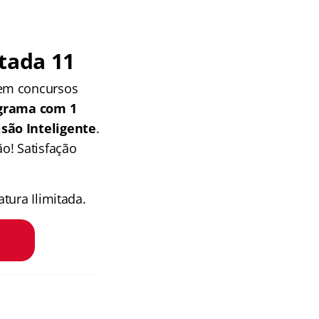
tada 11
 em concursos
grama com 1
isão Inteligente
.
o! Satisfação
tura Ilimitada.