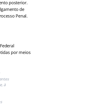
nto posterior.
julgamento de
rocesso Penal.
 Federal
btidas por meios
dentes
e, à
os