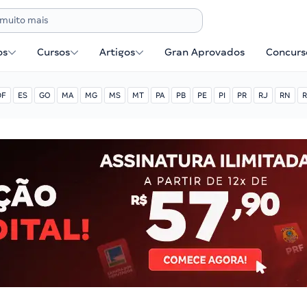
os
Cursos
Artigos
Gran Aprovados
Concurse
DF
ES
GO
MA
MG
MS
MT
PA
PB
PE
PI
PR
RJ
RN
R