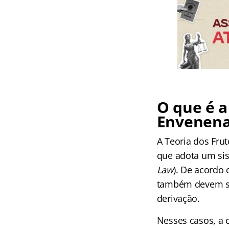
O que é a
Envenen
A Teoria dos Fru
que adota um sis
Law
). De acordo 
também devem sof
derivação.
Nesses casos, a 