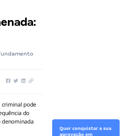
nenada:
u fundamento
 criminal pode
sequência do
 é denominada
Quer conquistar a sua
aprovação em