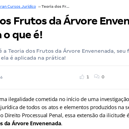
ran Cursos Jurídico
››
Teoria dos Frutos da Árvore Envenenada: entenda o que é!
dos Frutos da Árvore Enve
 o que é!
é a Teoria dos Frutos da Árvore Envenenada, se
ela é aplicada na prática!
1
0
26
ma ilegalidade cometida no início de uma investigação
e jurídica de todos os atos e elementos produzidos na 
 Direito Processual Penal, essa extensão da ilicitude
os da Árvore Envenenada
.