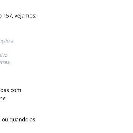
o 157, vejamos:
lação a
alvo
tras,
tidas com
ine
s ou quando as