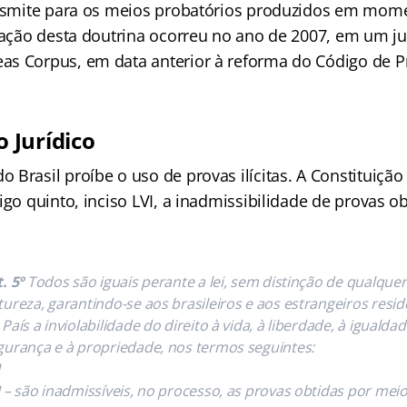
ansmite para os meios probatórios produzidos em mome
itação desta doutrina ocorreu no ano de 2007, em um 
s Corpus, em data anterior à reforma do Código de P
 Jurídico
Brasil proíbe o uso de provas ilícitas. A Constituição
igo quinto, inciso LVI, a inadmissibilidade de provas o
. 5º
Todos são iguais perante a lei, sem distinção de qualquer
tureza, garantindo-se aos brasileiros e aos estrangeiros resi
País a inviolabilidade do direito à vida, à liberdade, à igualdad
gurança e à propriedade, nos termos seguintes:
]
I – são inadmissíveis, no processo, as provas obtidas por mei