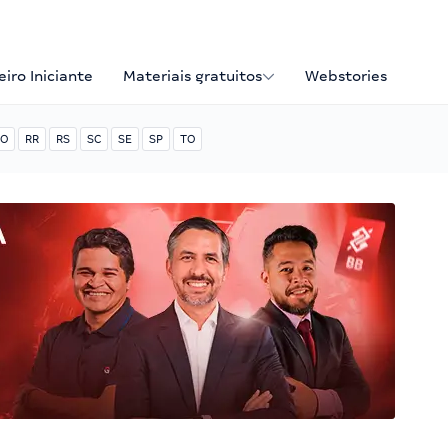
iro Iniciante
Materiais gratuitos
Webstories
O
RR
RS
SC
SE
SP
TO