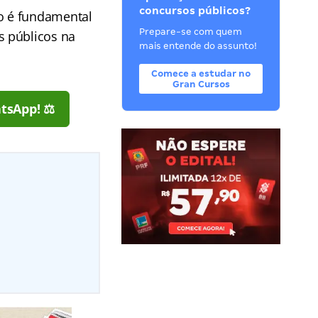
concursos públicos?
o é fundamental
Prepare-se com quem
s públicos na
mais entende do assunto!
Comece a estudar no
Gran Cursos
tsApp! ⚖️