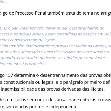
citos;
digo de Processo Penal também trata do tema no artig
t. 157.
São inadmissíveis, devendo ser desentranhadas do
ocesso, as provas ilícitas, assim entendidas as obtidas em vio
rmas constitucionais ou legais.
º São também inadmissíveis as provas derivadas das ilícitas, s
ando não evidenciado o nexo de causalidade entre umas e ou
 quando as derivadas puderem ser obtidas por uma fonte
dependente das primeiras.
igo 157 determina o desentranhamento das provas ob
 constitucionais ou legais, e o parágrafo primeiro def
nadmissibilidade das provas derivadas das ilícitas.
ções em casos sem nexo de causalidade entre as prova
m ser obtidas por fonte independente.