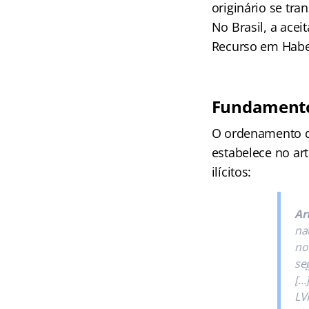
originário se tr
No Brasil, a ace
Recurso em Habea
Fundamento
O ordenamento do 
estabelece no art
ilícitos:
Art
na
no 
se
[…
LV