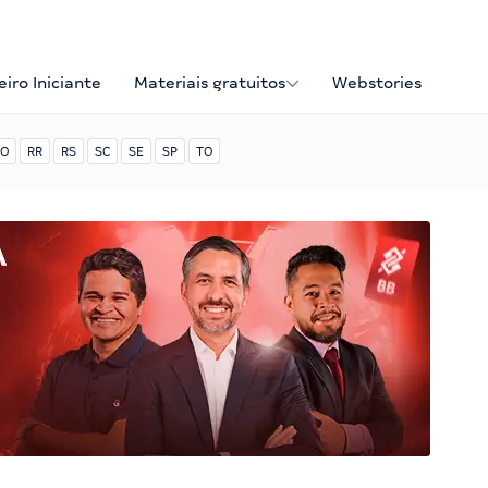
iro Iniciante
Materiais gratuitos
Webstories
O
RR
RS
SC
SE
SP
TO