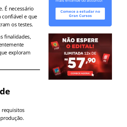
mais entende do assunto!
. É necessário
Comece a estudar no
 confiável e que
Gran Cursos
ram os testes.
s finalidades,
uentemente
 que exploram
 de
 requisitos
m produção.