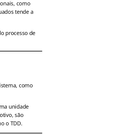
cionais, como
uados tende a
do processo de
sistema, como
 uma unidade
otivo, são
mo o TDD.