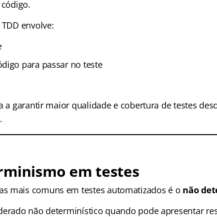
 código.
o TDD envolve:
e
digo para passar no teste
a a garantir maior qualidade e cobertura de testes desd
.
rminismo em testes
s mais comuns em testes automatizados é o
não de
derado não determinístico quando pode apresentar re