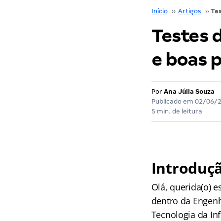
Início
››
Artigos
››
Testes 
e boas p
Por
Ana Júlia Souza
Publicado em
02/06/
5 min. de leitura
Introduç
Olá, querida(o) 
dentro da Engenh
Tecnologia da In