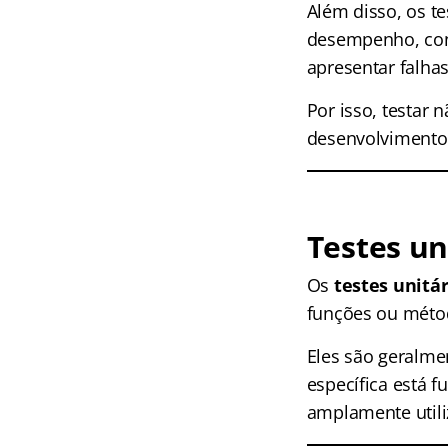
Além disso, os t
desempenho, con
apresentar falha
Por isso, testar
desenvolvimento
Testes un
Os
testes unitár
funções ou métod
Eles são geralme
específica está 
amplamente util