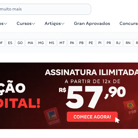
os
Cursos
Artigos
Gran Aprovados
Concurse
DF
ES
GO
MA
MG
MS
MT
PA
PB
PE
PI
PR
RJ
RN
R