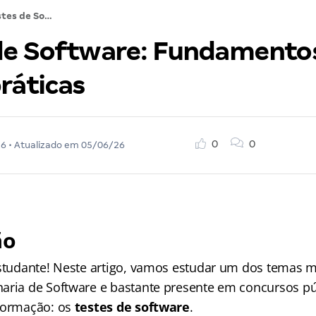
Testes de Software: Fundamentos, tipos e boas práticas
de Software: Fundamentos
ráticas
0
0
26
• Atualizado em
05/06/26
ã
o
estudante! Neste artigo, vamos estudar um dos temas 
aria de Software e bastante presente em concursos pú
formação: os
testes de software
.