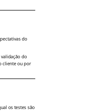
xpectativas do
à validação do
 cliente ou por
al os testes são