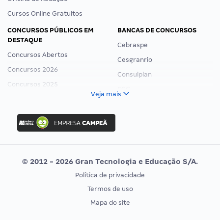
Cursos Online Gratuitos
CONCURSOS PÚBLICOS EM
BANCAS DE CONCURSOS
DESTAQUE
Cebraspe
Concursos Abertos
Cesgranrio
Concursos 2026
Consulplan
Concursos 2025
FCC
Veja mais
Concurso Nacional Unificado
FGV
Concurso Ibama
Idecan
Concurso MPU
Selecon
Editais publicados
Uniase
© 2012 - 2026 Gran Tecnologia e Educação S/A.
Vunesp
Política de privacidade
CONCURSOS POR PROFISSÃO
EXAME DE ORDEM
Termos de uso
Concursos Administrativos
OAB
Mapa do site
Concursos Educação
Prova OAB