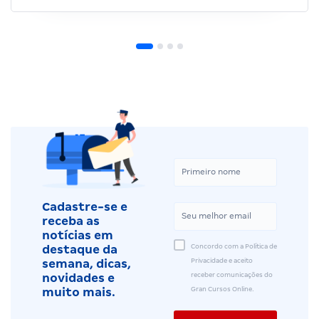
Cadastre-se e
receba as
notícias em
Concordo com a Política de
destaque da
Privacidade e aceito
semana, dicas,
receber comunicações do
novidades e
Gran Cursos Online.
muito mais.