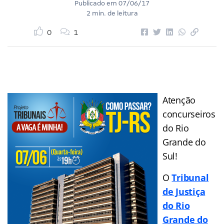
Publicado em
07/06/17
2 min. de leitura
0
1
Atenção
concurseiros
do Rio
Grande do
Sul!
O
Tribunal
de Justiça
do Rio
Grande do