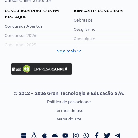
Cursos Online Gratuitos
CONCURSOS PÚBLICOS EM
BANCAS DE CONCURSOS
DESTAQUE
Cebraspe
Concursos Abertos
Cesgranrio
Concursos 2026
Consulplan
Concursos 2025
FCC
Veja mais
Concurso Nacional Unificado
FGV
Concurso Ibama
Idecan
Concurso MPU
Selecon
Editais publicados
Uniase
© 2012 - 2026 Gran Tecnologia e Educação S/A.
Vunesp
Política de privacidade
CONCURSOS POR PROFISSÃO
EXAME DE ORDEM
Termos de uso
Concursos Administrativos
OAB
Mapa do site
Concursos Educação
Prova OAB
Concursos Fiscais
Calendário OAB