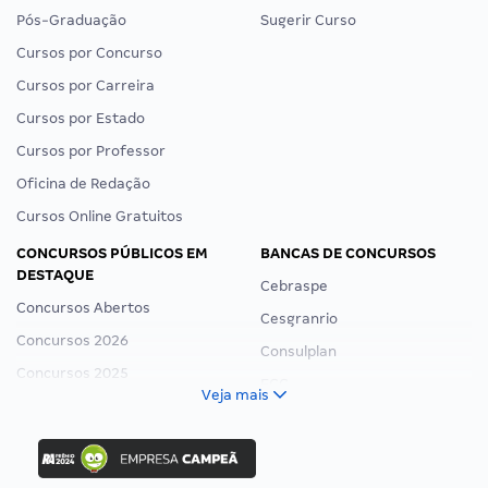
Pós-Graduação
Sugerir Curso
Cursos por Concurso
Cursos por Carreira
Cursos por Estado
Cursos por Professor
Oficina de Redação
Cursos Online Gratuitos
CONCURSOS PÚBLICOS EM
BANCAS DE CONCURSOS
DESTAQUE
Cebraspe
Concursos Abertos
Cesgranrio
Concursos 2026
Consulplan
Concursos 2025
FCC
Veja mais
Concurso Nacional Unificado
FGV
Concurso Ibama
Idecan
Concurso MPU
Selecon