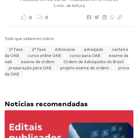
1 min. de leitura
0
0
Tudo que sabemos sobre:
1ª fase
2ª fase
Advocacia
advogado
carteira
da OAB
curso online OAB
curso para OAB
exame da
oab
exame de ordem
Ordem de Advogados do Brasil
preparação para OAB
projeto exame de ordem
prova
da OAB
Notícias recomendadas