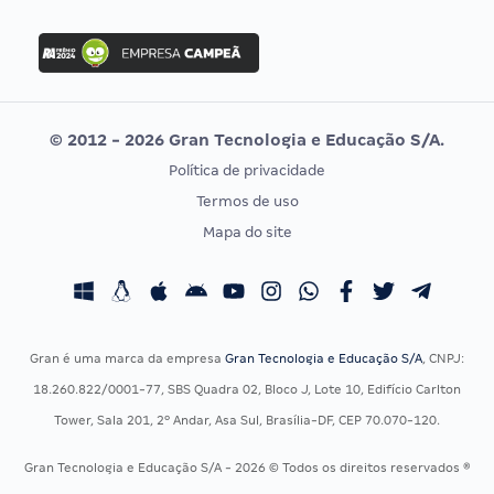
FGV
Concurso Ibama
Idecan
Concurso MPU
Selecon
Editais publicados
Uniase
© 2012 - 2026 Gran Tecnologia e Educação S/A.
Vunesp
Política de privacidade
CONCURSOS POR PROFISSÃO
EXAME DE ORDEM
Termos de uso
Concursos Administrativos
OAB
Mapa do site
Concursos Educação
Prova OAB
Concursos Fiscais
Calendário OAB
Concursos Jurídicos
Questões OAB
Concursos Militares
Recursos OAB
Gran é uma marca da empresa
Gran Tecnologia e Educação S/A
, CNPJ:
Concursos Policiais
Exame de Ordem
18.260.822/0001-77, SBS Quadra 02, Bloco J, Lote 10, Edifício Carlton
Concursos Saúde
Tower, Sala 201, 2º Andar, Asa Sul, Brasília-DF, CEP 70.070-120.
Concursos Tribunais
Gran Tecnologia e Educação S/A - 2026 © Todos os direitos reservados ®
Residência Multiprofissional