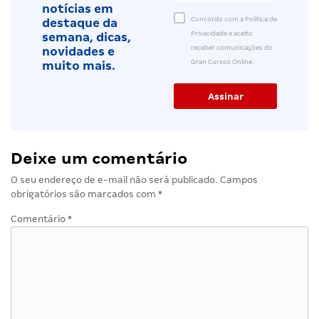
notícias em
Concordo com a Política de
destaque da
Privacidade e aceito
semana, dicas,
receber comunicações do
novidades e
Gran Cursos Online.
muito mais.
Deixe um comentário
O seu endereço de e-mail não será publicado.
Campos
obrigatórios são marcados com
*
Comentário
*