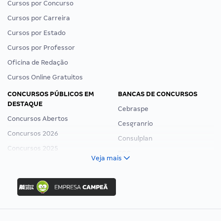
Cursos por Concurso
Cursos por Carreira
Cursos por Estado
Cursos por Professor
Oficina de Redação
Cursos Online Gratuitos
CONCURSOS PÚBLICOS EM
BANCAS DE CONCURSOS
DESTAQUE
Cebraspe
Concursos Abertos
Cesgranrio
Concursos 2026
Consulplan
Concursos 2025
FCC
Veja mais
Concurso Nacional Unificado
FGV
Concurso Ibama
Idecan
Concurso MPU
Selecon
Editais publicados
Uniase