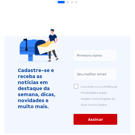
Cadastre-se e
receba as
notícias em
Concordo com a Política de
destaque da
Privacidade e aceito
semana, dicas,
receber comunicações do
novidades e
Gran Cursos Online.
muito mais.