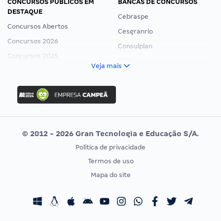
CONCURSOS PÚBLICOS EM
BANCAS DE CONCURSOS
DESTAQUE
Cebraspe
Concursos Abertos
Cesgranrio
Concursos 2026
Consulplan
Concursos 2025
FCC
Veja mais
Concurso Nacional Unificado
FGV
Concurso Ibama
Idecan
Concurso MPU
Selecon
Editais publicados
Uniase
© 2012 - 2026 Gran Tecnologia e Educação S/A.
Vunesp
Política de privacidade
CONCURSOS POR PROFISSÃO
EXAME DE ORDEM
Termos de uso
Concursos Administrativos
OAB
Mapa do site
Concursos Educação
Prova OAB
Concursos Fiscais
Calendário OAB
Concursos Jurídicos
Questões OAB