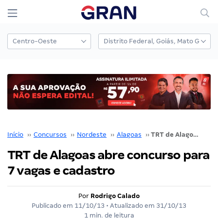
Início
››
Concursos
››
Nordeste
››
Alagoas
››
TRT de Alagoas abre concurso para 7 vagas e cadastro
TRT de Alagoas abre concurso para
7 vagas e cadastro
Por
Rodrigo Calado
Publicado em
11/10/13
• Atualizado em
31/10/13
1 min. de leitura