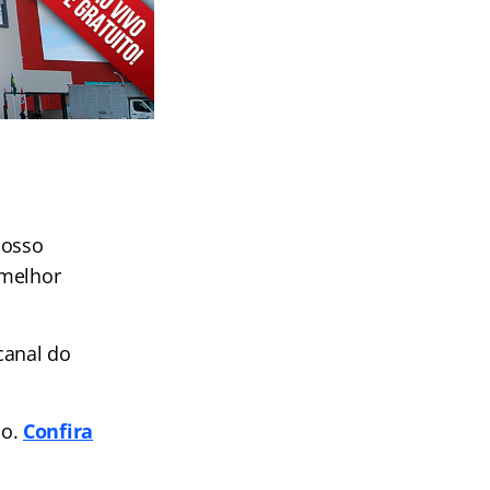
nosso
 melhor
canal do
po.
Confira