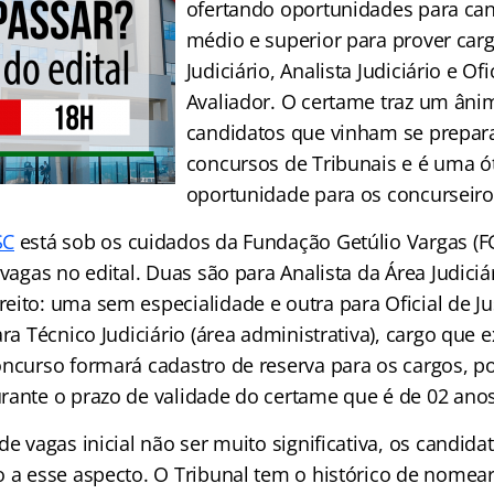
ofertando oportunidades para can
médio e superior para prover car
Judiciário, Analista Judiciário e Ofi
Avaliador. O certame traz um âni
candidatos que vinham se prepar
concursos de Tribunais e é uma ó
oportunidade para os concurseiro
SC
está sob os cuidados da Fundação Getúlio Vargas (FG
 vagas no edital. Duas são para Analista da Área Judiciá
ito: uma sem especialidade e outra para Oficial de Jus
ara Técnico Judiciário (área administrativa), cargo que 
oncurso formará cadastro de reserva para os cargos, 
rante o prazo de validade do certame que é de 02 anos
de vagas inicial não ser muito significativa, os candid
o a esse aspecto. O Tribunal tem o histórico de nomea