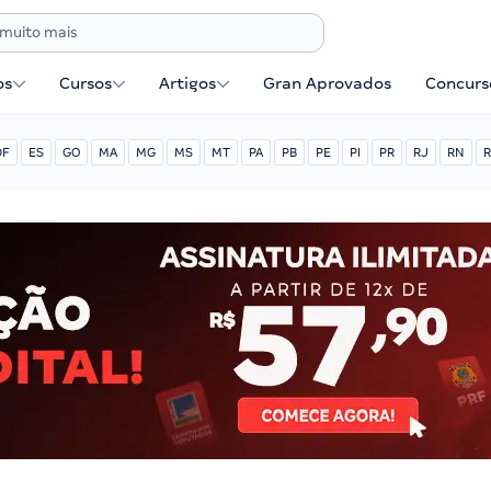
os
Cursos
Artigos
Gran Aprovados
Concurse
DF
ES
GO
MA
MG
MS
MT
PA
PB
PE
PI
PR
RJ
RN
R