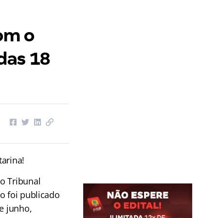
om o
 das 18
arina!
o Tribunal
o foi publicado
e junho,