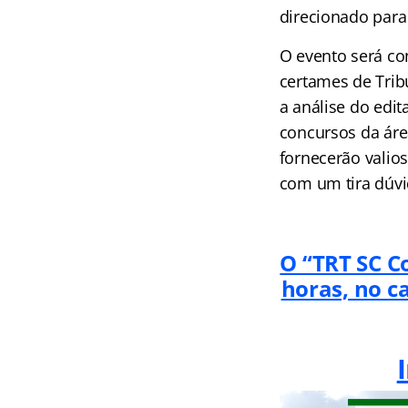
direcionado para
O evento será co
certames de Trib
a análise do edit
concursos da área
fornecerão valio
com um tira dúvi
O “TRT SC C
horas, no c