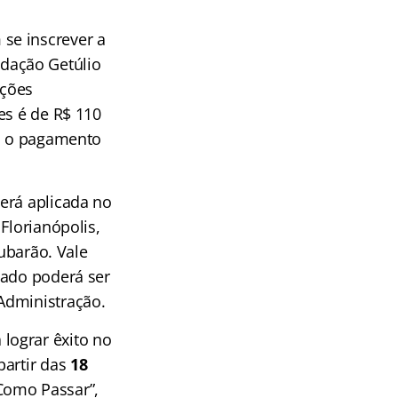
se inscrever a
undação Getúlio
ições
es é de R$ 110
do o pagamento
erá aplicada no
Florianópolis,
Tubarão. Vale
vado poderá ser
Administração.
lograr êxito no
 partir das
18
Como Passar”,