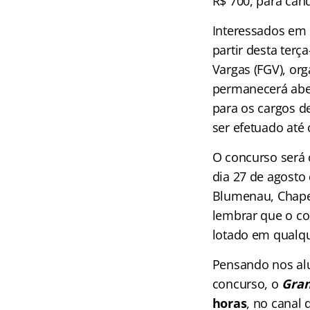
R$ 700, para cand
Interessados em 
partir desta terç
Vargas (FGV), org
permanecerá aber
para os cargos d
ser efetuado até 
O concurso será 
dia 27 de agosto 
Blumenau, Chapecó
lembrar que o co
lotado em qualqu
Pensando nos alu
concurso, o
Gran
horas
, no canal