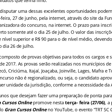
idatos que tenha filho.
disputar uma dessas excelentes oportunidades podem 
a-feira, 27 de junho, pela internet, através do site da F
anizadora do concurso, na internet. O prazo para inscr
to somente até o dia 25 de julho. O valor das inscriçõ
e nível superior e R$ 90 para o de nível médio, deven
o dia 26 de julho.
composto de provas objetivas para todos os cargos e s
de 2017. As provas serão realizadas nos municípios de 
, Criciúma, Itajaí, Joaçaba, Joinville, Lages, Mafra e 
ncurso não é regionalizado, ou seja, o candidato apro
er unidade da jurisdição, conforme a necessidade da 
nos que desejam fazer uma preparação de ponta para 
 Cursos Online
promove nesta
terça- feira (27/06)
, a
 do
Gran Cursos Online
no YouTube, o evento “TRT SC 