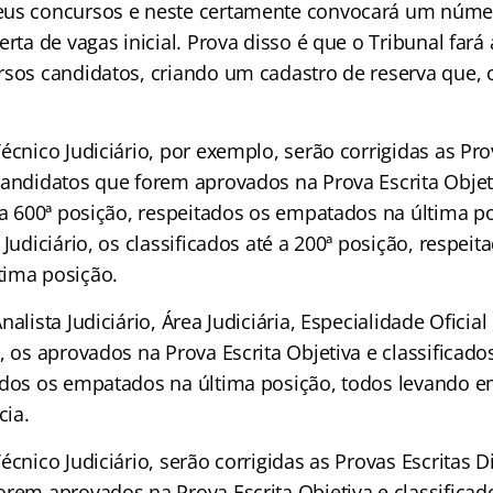
eus concursos e neste certamente convocará um núme
erta de vagas inicial. Prova disso é que o Tribunal fará
rsos candidatos, criando um cadastro de reserva que, 
écnico Judiciário, por exemplo, serão corrigidas as Pro
candidatos que forem aprovados na Prova Escrita Objet
 a 600ª posição, respeitados os empatados na última p
 Judiciário, os classificados até a 200ª posição, respeit
tima posição.
alista Judiciário, Área Judiciária, Especialidade Oficial 
, os aprovados na Prova Escrita Objetiva e classificados
ados os empatados na última posição, todos levando 
ia.
écnico Judiciário, serão corrigidas as Provas Escritas D
rem aprovados na Prova Escrita Objetiva e classificado