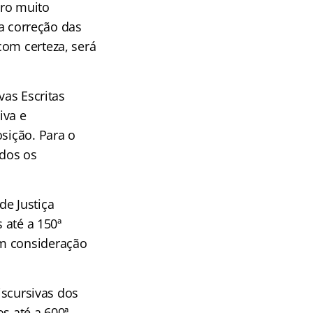
ro muito
 a correção das
com certeza, será
vas Escritas
iva e
osição. Para o
ados os
de Justiça
 até a 150ª
em consideração
iscursivas dos
s até a 600ª