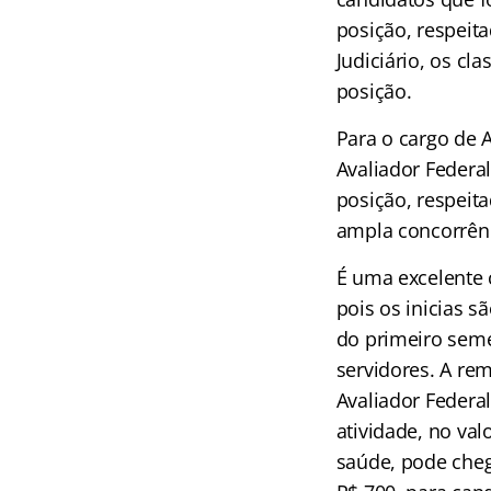
posição, respeit
Judiciário, os cl
posição.
Para o cargo de An
Avaliador Federal
posição, respeit
ampla concorrênc
É uma excelente 
pois os inicias s
do primeiro seme
servidores. A rem
Avaliador Federa
atividade, no val
saúde, pode cheg