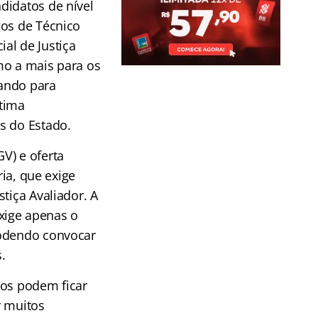
didatos de nível
gos de Técnico
cial de Justiça
mo a mais para os
ando para
tima
s do Estado.
V) e oferta
ria, que exige
tiça Avaliador. A
exige apenas o
podendo convocar
.
atos podem ficar
r muitos