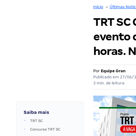
Início
››
Últimas Notíc
TRT SC 
evento q
horas. N
Por
Equipe Gran
Publicado em
27/06/
3 min. de leitura
Saiba mais
TRT SC
Concurso TRT SC