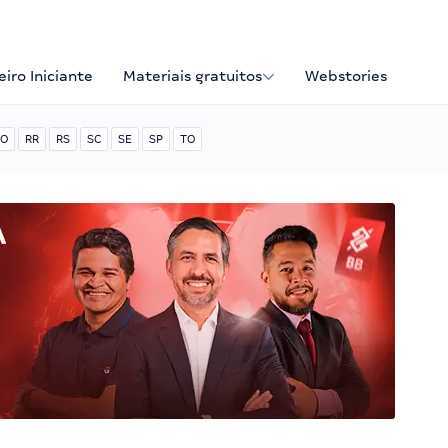
iro Iniciante
Materiais gratuitos
Webstories
O
RR
RS
SC
SE
SP
TO