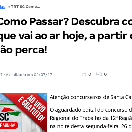
ias
››
TRT SC Como Passar? Descubra com o evento que vai ao ar hoje, a partir das 18 horas. Não perca!
Como Passar? Descubra c
ue vai ao ar hoje, a partir
ão perca!
0
0
17
• Atualizado em
04/07/17
Atenção concurseiros de Santa Cat
O aguardado edital do concurso d
Regional do Trabalho da 12ª Regiã
na noite desta segunda-feira, 26 d