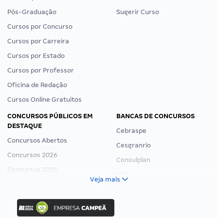
Pós-Graduação
Sugerir Curso
Cursos por Concurso
Cursos por Carreira
Cursos por Estado
Cursos por Professor
Oficina de Redação
Cursos Online Gratuitos
CONCURSOS PÚBLICOS EM
BANCAS DE CONCURSOS
DESTAQUE
Cebraspe
Concursos Abertos
Cesgranrio
Concursos 2026
Consulplan
Concursos 2025
FCC
Veja mais
Concurso Nacional Unificado
FGV
Concurso Ibama
Idecan
Concurso MPU