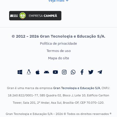
Veja mais
Concurso Nacional Unificado
FGV
Concurso Ibama
Idecan
Concurso MPU
Selecon
Editais publicados
Uniase
© 2012 - 2026 Gran Tecnologia e Educação S/A.
Vunesp
Política de privacidade
CONCURSOS POR PROFISSÃO
EXAME DE ORDEM
Termos de uso
Concursos Administrativos
OAB
Mapa do site
Concursos Educação
Prova OAB
Concursos Fiscais
Calendário OAB
Concursos Jurídicos
Questões OAB
Concursos Militares
Recursos OAB
Gran é uma marca da empresa
Gran Tecnologia e Educação S/A
, CNPJ:
Concursos Policiais
Exame de Ordem
18.260.822/0001-77, SBS Quadra 02, Bloco J, Lote 10, Edifício Carlton
Concursos Saúde
Tower, Sala 201, 2º Andar, Asa Sul, Brasília-DF, CEP 70.070-120.
Concursos Tribunais
Gran Tecnologia e Educação S/A - 2026 © Todos os direitos reservados ®
Residência Multiprofissional