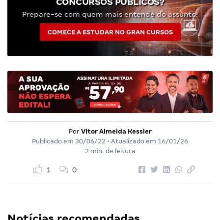
CONCURSOS PÚBLICOS?
Prepare-se com quem mais entende do assunto!
COMECE A ESTUDAR NO GRAN CURSOS
Por
Vitor Almeida Kessler
Publicado em
30/06/22
• Atualizado em
16/01/26
2 min. de leitura
1
0
Notícias recomendadas