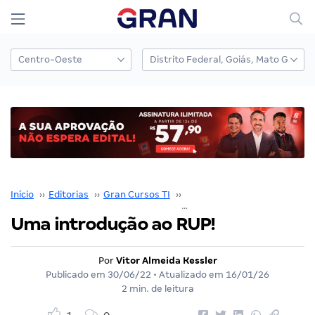
Início
››
Editorias
››
Gran Cursos TI
››
T.I em Foco
››
Uma introdução ao 
Uma introdução ao RUP!
Por
Vitor Almeida Kessler
Publicado em
30/06/22
• Atualizado em
16/01/26
2 min. de leitura