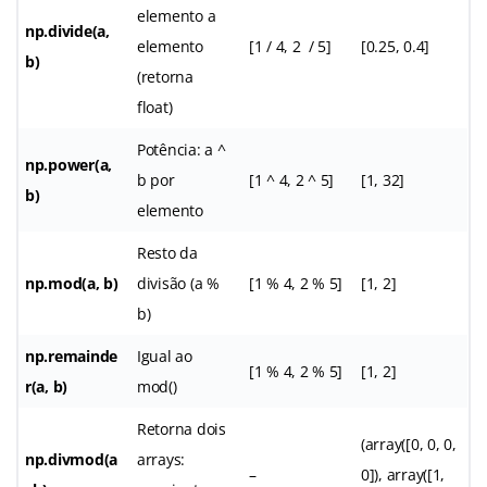
elemento a
np.divide(a,
elemento
[1 / 4, 2 / 5]
[0.25, 0.4]
b)
(retorna
float)
Potência: a ^
np.power(a,
b por
[1 ^ 4, 2 ^ 5]
[1, 32]
b)
elemento
Resto da
np.mod(a, b)
divisão (a %
[1 % 4, 2 % 5]
[1, 2]
b)
np.remainde
Igual ao
[1 % 4, 2 % 5]
[1, 2]
r(a, b)
mod()
Retorna dois
(array([0, 0, 0,
np.divmod(a
arrays:
–
0]), array([1,