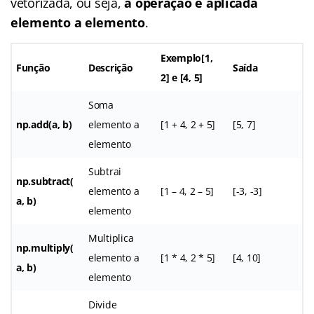
vetorizada, ou seja,
a operação é aplicada
elemento a elemento
.
Exemplo
[1,
Função
Descrição
Saída
2] e [4, 5]
Soma
np.add(a, b)
elemento a
[1 + 4, 2 + 5]
[5, 7]
elemento
Subtrai
np.subtract(
elemento a
[1 – 4, 2 – 5]
[-3, -3]
a, b)
elemento
Multiplica
np.multiply(
elemento a
[1 * 4, 2 * 5]
[4, 10]
a, b)
elemento
Divide