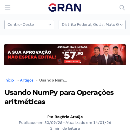
Início
››
Artigos
››
Usando NumPy para Operações aritméticas
Usando NumPy para Operações
aritméticas
Por
Rogério Araújo
Publicado em
30/09/25
• Atualizado em
14/01/26
2 min. de leitura