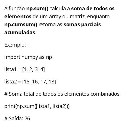
A função
np.sum()
calcula a
soma de todos os
elementos
de um array ou matriz, enquanto
np.cumsum()
retorna as
somas parciais
acumuladas
.
Exemplo:
import numpy as np
lista1 = [1, 2, 3, 4]
lista2 = [15, 16, 17, 18]
# Soma total de todos os elementos combinados
print(np.sum([lista1, lista2]))
# Saída: 76