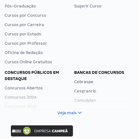
Pós-Graduação
Sugerir Curso
Cursos por Concurso
Cursos por Carreira
Cursos por Estado
Cursos por Professor
Oficina de Redação
Cursos Online Gratuitos
CONCURSOS PÚBLICOS EM
BANCAS DE CONCURSOS
DESTAQUE
Cebraspe
Concursos Abertos
Cesgranrio
Concursos 2026
Consulplan
Concursos 2025
FCC
Veja mais
Concurso Nacional Unificado
FGV
Concurso Ibama
Idecan
Concurso MPU
Selecon