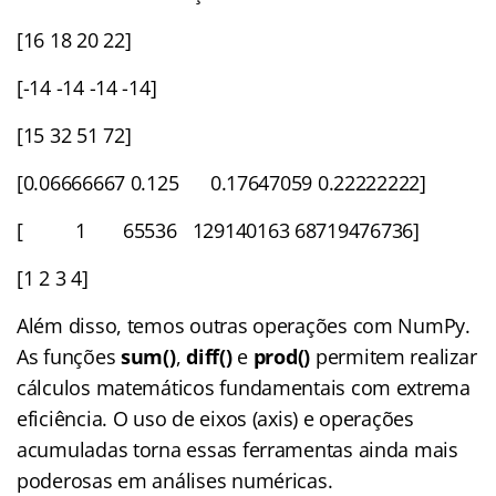
[16 18 20 22]
[-14 -14 -14 -14]
[15 32 51 72]
[0.06666667 0.125 0.17647059 0.22222222]
[ 1 65536 129140163 68719476736]
[1 2 3 4]
Além disso, temos outras operações com NumPy.
As funções
sum()
,
diff()
e
prod()
permitem realizar
cálculos matemáticos fundamentais com extrema
eficiência. O uso de eixos (axis) e operações
acumuladas torna essas ferramentas ainda mais
poderosas em análises numéricas.