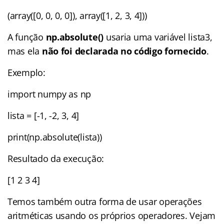
(array([0, 0, 0, 0]), array([1, 2, 3, 4]))
A função
np.absolute()
usaria uma variável lista3,
mas ela
não foi declarada no código fornecido
.
Exemplo:
import numpy as np
lista = [-1, -2, 3, 4]
print(np.absolute(lista))
Resultado da execução:
[1 2 3 4]
Temos também outra forma de usar operações
aritméticas usando os próprios operadores. Vejam