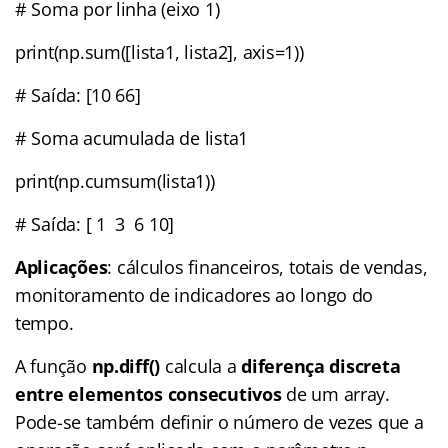
# Soma por linha (eixo 1)
print(np.sum([lista1, lista2], axis=1))
# Saída: [10 66]
# Soma acumulada de lista1
print(np.cumsum(lista1))
# Saída: [ 1 3 6 10]
Aplicações
: cálculos financeiros, totais de vendas,
monitoramento de indicadores ao longo do
tempo.
A função
np.diff()
calcula a
diferença discreta
entre elementos consecutivos
de um array.
Pode-se também definir o número de vezes que a